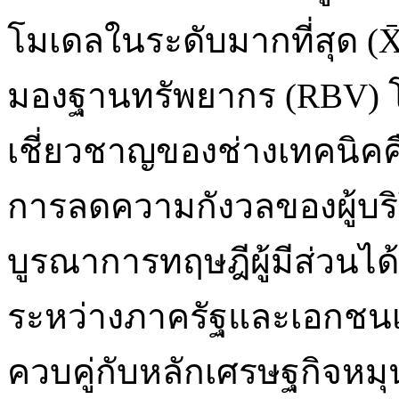
โมเดลในระดับมากที่สุด (X̄
มองฐานทรัพยากร (RBV) โม
เชี่ยวชาญของช่างเทคนิคคื
การลดความกังวลของผู้บร
บูรณาการทฤษฎีผู้มีส่วนได
ระหว่างภาครัฐและเอกชนเ
ควบคู่กับหลักเศรษฐกิจหมุ