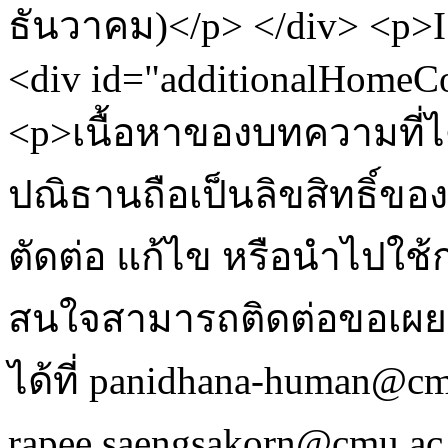
ธันวาคม)</p> </div> <p>I
<div id="additionalHomeCo
<p>เนื้อหาของบทความที่ไ
ปณิธานถือเป็นลิขสิทธิ์ข
ตัดต่อ แก้ไข หรือนำไปใช้ก
สนใจสามารถติดต่อขอเผย
ได้ที่ panidhana-human@cm
rapee.saengsakorn@cmu.ac.