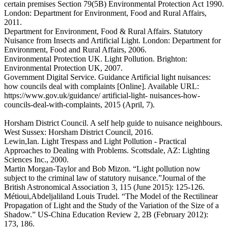
certain premises Section 79(5B) Environmental Protection Act 1990.
London: Department for Environment, Food and Rural Affairs,
2011.
Department for Environment, Food & Rural Affairs. Statutory
Nuisance from Insects and Artificial Light. London: Department for
Environment, Food and Rural Affairs, 2006.
Environmental Protection UK. Light Pollution. Brighton:
Environmental Protection UK, 2007.
Government Digital Service. Guidance Artificial light nuisances:
how councils deal with complaints [Online]. Available URL:
https://www.gov.uk/guidance/ artificial-light- nuisances-how-
councils-deal-with-complaints, 2015 (April, 7).
Horsham District Council. A self help guide to nuisance neighbours.
West Sussex: Horsham District Council, 2016.
Lewin,Ian. Light Trespass and Light Pollution - Practical
Approaches to Dealing with Problems. Scottsdale, AZ: Lighting
Sciences Inc., 2000.
Martin Morgan-Taylor and Bob Mizon. “Light pollution now
subject to the criminal law of statutory nuisance.”Journal of the
British Astronomical Association 3, 115 (June 2015): 125-126.
Métioui,Abdeljaliland Louis Trudel. “The Model of the Rectilinear
Propagation of Light and the Study of the Variation of the Size of a
Shadow.” US-China Education Review 2, 2B (February 2012):
173, 186.