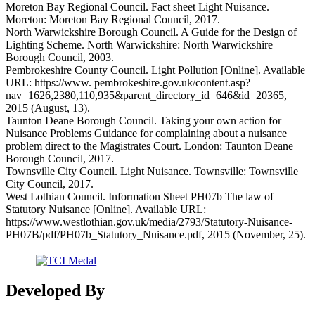
Moreton Bay Regional Council. Fact sheet Light Nuisance.
Moreton: Moreton Bay Regional Council, 2017.
North Warwickshire Borough Council. A Guide for the Design of
Lighting Scheme. North Warwickshire: North Warwickshire
Borough Council, 2003.
Pembrokeshire County Council. Light Pollution [Online]. Available
URL: https://www. pembrokeshire.gov.uk/content.asp?
nav=1626,2380,110,935&parent_directory_id=646&id=20365,
2015 (August, 13).
Taunton Deane Borough Council. Taking your own action for
Nuisance Problems Guidance for complaining about a nuisance
problem direct to the Magistrates Court. London: Taunton Deane
Borough Council, 2017.
Townsville City Council. Light Nuisance. Townsville: Townsville
City Council, 2017.
West Lothian Council. Information Sheet PH07b The law of
Statutory Nuisance [Online]. Available URL:
https://www.westlothian.gov.uk/media/2793/Statutory-Nuisance-
PH07B/pdf/PH07b_Statutory_Nuisance.pdf, 2015 (November, 25).
Developed By