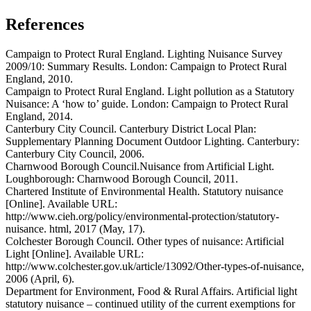
References
Campaign to Protect Rural England. Lighting Nuisance Survey
2009/10: Summary Results. London: Campaign to Protect Rural
England, 2010.
Campaign to Protect Rural England. Light pollution as a Statutory
Nuisance: A ‘how to’ guide. London: Campaign to Protect Rural
England, 2014.
Canterbury City Council. Canterbury District Local Plan:
Supplementary Planning Document Outdoor Lighting. Canterbury:
Canterbury City Council, 2006.
Charnwood Borough Council.Nuisance from Artificial Light.
Loughborough: Charnwood Borough Council, 2011.
Chartered Institute of Environmental Health. Statutory nuisance
[Online]. Available URL:
http://www.cieh.org/policy/environmental-protection/statutory-
nuisance. html, 2017 (May, 17).
Colchester Borough Council. Other types of nuisance: Artificial
Light [Online]. Available URL:
http://www.colchester.gov.uk/article/13092/Other-types-of-nuisance,
2006 (April, 6).
Department for Environment, Food & Rural Affairs. Artificial light
statutory nuisance – continued utility of the current exemptions for