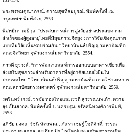
131-134.
พระพรหมคุณาภรณ์. ความสุขที่สมบูรณ์. พิมพ์ครั้งที่ 26.
กรุงเทพฯ: พิมพ์สวย, 2553.
พิศุทธิภา เมธีกุล. “ประสบการณ์การสูงวัยอย่างประสบความ
สำเร็จของผู้สูงอายุไทยที่มีสุขภาวะจิตสูง : การวิจัยเชิงคุณภาพ
แบบทีมวิจัยเห็นชอบร่วมกัน.” วิทยานิพนธ์ปริญญามหาบัณฑิต
คณะจิตวิทยา จุฬาลงกรณ์มหาวิทยาลัย, 2554.
ภาวดี ธุววงศ์. “การพัฒนาเกณฑ์การออกแบบอาคารเขียวเพื่อ
ส่งเสริมสุขภาวะสำหรับอาคารที่อยู่อาศัยแบบยั่งยืนใน
ประเทศไทย.” วิทยานิพนธ์ปริญญามหาบัณฑิต ภาควิชาเคหการ
คณะสถาปัตยกรรมศาสตร์ จุฬาลงกรณ์มหาวิทยาลัย, 2559.
รศรินทร์ เกรย์, วรชัย ทองไทยและเรวดี สุวรรณนพเก้า. ความ
สุขเป็นสากล. พิมพ์ครั้งที่ 1. นครปฐม: จรัลสนิทวงศ์การพิมพ์,
2553.
อภิชัย มงคล, วัชนี หัตถพนม, ภัสรา เชษฐ์โชติศักดิ์, วรรณ
ประภา ชะลอกุล, ละเอียด ปัญโญใหญ่และสุจริต สุวรรณชีพ.