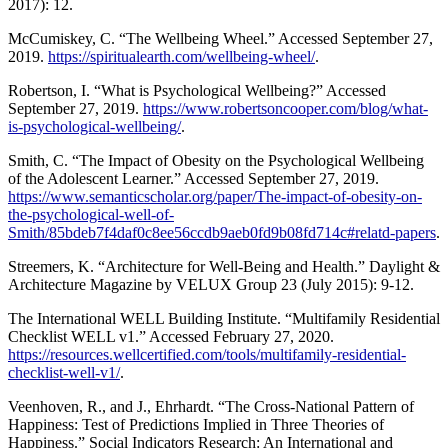
2017): 12.
McCumiskey, C. “The Wellbeing Wheel.” Accessed September 27,
2019.
https://spiritualearth.com/wellbeing-wheel/
.
Robertson, I. “What is Psychological Wellbeing?” Accessed
September 27, 2019.
https://www.robertsoncooper.com/blog/what-
is-psychological-wellbeing/
.
Smith, C. “The Impact of Obesity on the Psychological Wellbeing
of the Adolescent Learner.” Accessed September 27, 2019.
https://www.semanticscholar.org/paper/The-impact-of-obesity-on-
the-psychological-well-of-
Smith/85bdeb7f4daf0c8ee56ccdb9aeb0fd9b08fd714c#relatd-papers
.
Streemers, K. “Architecture for Well-Being and Health.” Daylight &
Architecture Magazine by VELUX Group 23 (July 2015): 9-12.
The International WELL Building Institute. “Multifamily Residential
Checklist WELL v1.” Accessed February 27, 2020.
https://resources.wellcertified.com/tools/multifamily-residential-
checklist-well-v1/
.
Veenhoven, R., and J., Ehrhardt. “The Cross-National Pattern of
Happiness: Test of Predictions Implied in Three Theories of
Happiness.” Social Indicators Research: An International and