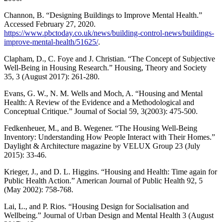
Channon, B. “Designing Buildings to Improve Mental Health.”
Accessed February 27, 2020.
https://www.pbctoday.co.uk/news/building-control-news/buildings-
improve-mental-health/51625/
.
Clapham, D., C. Foye and J. Christian. “The Concept of Subjective
Well-Being in Housing Research.” Housing, Theory and Society
35, 3 (August 2017): 261-280.
Evans, G. W., N. M. Wells and Moch, A. “Housing and Mental
Health: A Review of the Evidence and a Methodological and
Conceptual Critique.” Journal of Social 59, 3(2003): 475-500.
Fedkenheuer, M., and B. Wegener. “The Housing Well-Being
Inventory: Understanding How People Interact with Their Homes.”
Daylight & Architecture magazine by VELUX Group 23 (July
2015): 33-46.
Krieger, J., and D. L. Higgins. “Housing and Health: Time again for
Public Health Action.” American Journal of Public Health 92, 5
(May 2002): 758-768.
Lai, L., and P. Rios. “Housing Design for Socialisation and
Wellbeing.” Journal of Urban Design and Mental Health 3 (August