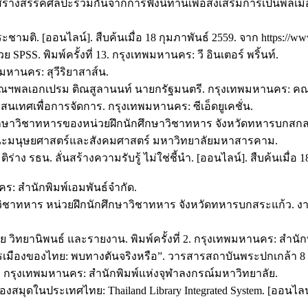
้างสรรค์ศิลปะร่วมกันจากการฟังนิทานเพื่อส่งเสริมการเป็นพลเมือ
มติ. [ออนไลน์]. สืบค้นเมื่อ 18 กุมภาพันธ์ 2559. จาก https://www.t
ย SPSS. พิมพ์ครั้งที่ 13. กรุงเทพมหานคร: วี อินเตอร์ พริ้นท์.
ทพมหานคร: สุวีริยาสาส์น.
ฯพณฯพลเอกเปรม ติณสูลานนท์ นายกรัฐมนตรี. กรุงเทพมหานคร: ค
สนเทศเพื่อการจัดการ. กรุงเทพมหานคร: ซีเอ็ดยูเคชั่น.
ักศึกษาวิชาทหารของหน่วยฝึกนักศึกษาวิชาทหาร จังหวัดทหารบกส
ะมนุษยศาสตร์และสังคมศาสตร์ มหาวิทยาลัยมหาสารคาม.
 รธน. ลั่นสร้างความรับรู้ ไม่ใช่ชี้นำ. [ออนไลน์]. สืบค้นเมื่อ 18
คร: สำนักพิมพ์เอมพันธ์จำกัด.
ึกษาวิชาทหาร หน่วยฝึกนักศึกษาวิชาทหาร จังหวัดทหารบกสระแก้
ย วิทยานิพนธ์ และรายงาน. พิมพ์ครั้งที่ 2. กรุงเทพมหานคร: สำนักพ
เมืองของไทย: พบทางตันจริงหรือ”. วารสารสถาบันพระปกเกล้า 8 (1
ี่ 18. กรุงเทพมหานคร: สำนักพิมพ์แห่งจุฬาลงกรณ์มหาวิทยาลัย.
ุดในประเทศไทย: Thailand Library Integrated System. [ออนไลน์].