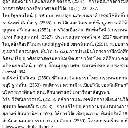
ตุลา แฉ่งฉายา และอภินภัศ จิตรกร. (2561). “การพัฒนากิจกรรมสร
วารสารศิลปากรศึกษาศาสตร์วิจัย 10 (1): 225-237.
ไทยรัฐออนไลน์. (2559). ผบ.ทบ.ปลุก นศท.รณรงค์ ปชช.ใช้สิทธิ์ประชา
ธานินทร์ ศิลป์จารุ. (2555). การวิจัยและวิเคราะห์ข้อมูลทางสถิติด้ว
บุญชม ศรีสะอาด. (2553). การวิจัยเบื้องต้น. พิมพ์ครั้งที่ 8. กรุงเ
เปรม ติณสูลานนท์. (2527). ประมวลสุนทรพจน์ พ.ศ. 2527 ของ
ไพบูลย์ เกียรติโกมล และณัฏฐพันธ์ เขจรนันทน์. (2551). ระบบสาร
ภูเบศวร์ ธรรมบุตร, พันโท. (2552). การประเมินโครงการฝึกน
อิสระปริญญาศิลปศาสตรมหาบัณฑิต สาขาวิชาไทยคดีศึกษา คณ
มติชนออนไลน์. (2559). บิ๊กหมูปลุก นศท. รณรงค์ปชช.ลงประชามติร่าง
/news/42694.
มณีรัตน์ ปิ่นวิเศษ. (2550). ชีวิตและวัฒนธรรมไทย. กรุงเทพมหาน
มยุรี ฐานมั่น. (2553). พฤติกรรมความมีระเบียบวินัยของนักศ
บริหารการศึกษา คณะศึกษาศาสตร์ มหาวิทยาลัยบูรพา.
วิรัช วิรัชนิภาวรรณ์. (2555). หลักการและเทคนิคการเขียนงานวิจั
สุพัตรา จิตตเสถียร. (2553). “การแก้ไขปัญหาความรุนแรงทางการ
สุภางค์ จันทวานิช. (2553). วิธีการวิจัยเชิงคุณภาพ. พิมพ์ครั้งท
สำนักงานคณะกรรมการอุดมศึกษา. (2559). โครงการเครือข่ายห้องสม
https://www.tdc.thailis.or.th/.