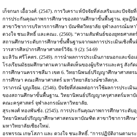
เก็จกนก เอื้อวงศ์. (2547). การวิเคราะห์ปัจจัยที่ส่งเสริมและปัจ
การประกันคุณภาพการศึกษาของสถานศึกษาขั้นพื้นฐาน. ดุษฎีนิ
สาขาวิชาการบริหารการศึกษา บัณฑิตวิทยาลัย จุฬาลงกรณ์มหาว
ดวงใจ ชนะสิทธิ์ และคณะ. (2560). “ความสัมพันธ์ของยุทธศาส
สถานศึกษาระดับการศึกษาขั้นพื้นฐานจากผลการประเมินเชิงพื้นที่ 
วารสารศิลปากรศึกษาศาสตร์วิจัย. 9 (2): 54-69
มะลิวัน ศรีโคตร. (2549). การนำผลการประเมินภายนอกและข้
โรงเรียนมัธยมศึกษาตามความคิดเห็นของผู้บริหารและครู สังกัดส
การศึกษานครราชสีมา เขต 6. วิทยานิพนธ์ปริญญาศึกษาศาสตร
การศึกษา คณะศึกษาศาสตร์ มหาวิทยาลัยวงษ์ชวลิตกุล.
วราภรณ์ บุญเจียม. (2546). ปัจจัยที่ส่งผลต่อการใช้ผลการประเ
ของสถานศึกษาขั้นพื้นฐาน. วิทยานิพนธ์ปริญญาครุศาสตร์มหาบั
คณะครุศาสตร์ จุฬาลงกรณ์มหาวิทยาลัย.
สุระพงศ์ ทองพันชั่ง. (2545). การประกันคุณภาพการศึกษาระดั
วิทยานิพนธ์ปริญญาศึกษาศาสตรมหาบัณฑิต สาขาวิชาการศึกษ
มหาวิทยาลัยเชียงใหม่.
อรพรรณ เกษโสภา และ ดวงใจ ชนะสิทธิ์. “การปฏิบัติงานตา