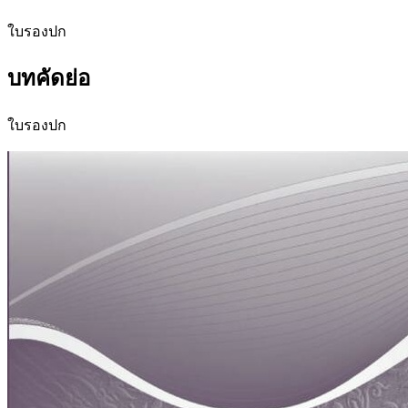
ใบรองปก
บทคัดย่อ
ใบรองปก