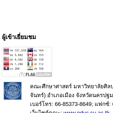
ผู้เข้าเยี่ยมชม
คณะศึกษาศาสตร์ มหาวิทยาลัยศิล
จันทร์) อำเภอเมือง จังหวัดนครปฐ
เบอร์โทร: 66-85373-8649; แฟกซ์:
เว็บไซต์คณะ:
www.educ.su.ac.th