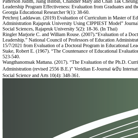
Patterson Judith, Jiang Binbin, Chandler Mary and Chan Tak Cheung.
Leadership Program Effectiveness: Evaluation from Graduates and thei
Georgia Educational Researcher 9(1): 38-60.
Petchroj Laddawan. (2019) Evaluation of Curriculum in Master of Ed
Administration Rajapruk University Using CIPPIEST Model” Journal
Social Sciences, Rajapruk University 5(2): 18-36. (In Thai)
Ringler Marjorie C. and William Rouse. (2007).“Evaluation of a Doct
Leadership.” National Council of Professors of Education Administrat
15/7/2021 from Evaluation of a Doctoral Program in Educational Lea
Stake, Robert E. (1967). “The Countenance of Educational Evaluatio
523-540.
Wangthanomsak Mattana. (2017). “The Evaluation of the Ph.D. Curri
Administration (revised 2556 B.E.)” Veridian E-Journal ฉบับ Internat
Social Science and Arts 10(4): 348-361.