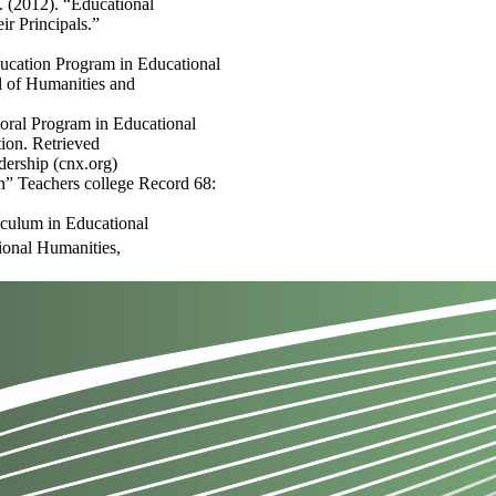
 (2012). “Educational
r Principals.”
ucation Program in Educational
 of Humanities and
oral Program in Educational
ion. Retrieved
dership (cnx.org)
n” Teachers college Record 68:
culum in Educational
ional Humanities,