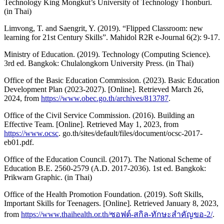
Technology King Mongkut’s University of Technology Thonburi.
(in Thai)
Limvong, T. and Saengrit, Y. (2019). “Flipped Classroom: new
learning for 21st Century Skills”. Mahidol R2R e-Journal 6(2): 9-17.
Ministry of Education. (2019). Technology (Computing Science).
3rd ed. Bangkok: Chulalongkorn University Press. (in Thai)
Office of the Basic Education Commission. (2023). Basic Education
Development Plan (2023-2027). [Online]. Retrieved March 26,
2024, from
https://www.obec.go.th/archives/813787
.
Office of the Civil Service Commission. (2016). Building an
Effective Team. [Online]. Retrieved May 1, 2023, from
https://www.ocsc
. go.th/sites/default/files/document/ocsc-2017-
eb01.pdf.
Office of the Education Council. (2017). The National Scheme of
Education B.E. 2560-2579 (A.D. 2017-2036). 1st ed. Bangkok:
Prikwarn Graphic. (in Thai)
Office of the Health Promotion Foundation. (2019). Soft Skills,
Important Skills for Teenagers. [Online]. Retrieved January 8, 2023,
from
https://www.thaihealth.or.th/ซอฟต์-สกิล-ทักษะสำคัญขอ-2/
.