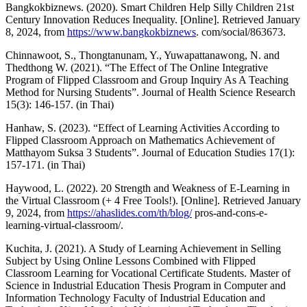
Bangkokbiznews. (2020). Smart Children Help Silly Children 21st
Century Innovation Reduces Inequality. [Online]. Retrieved January
8, 2024, from
https://www.bangkokbiznews
. com/social/863673.
Chinnawoot, S., Thongtanunam, Y., Yuwapattanawong, N. and
Thedthong W. (2021). “The Effect of The Online Integrative
Program of Flipped Classroom and Group Inquiry As A Teaching
Method for Nursing Students”. Journal of Health Science Research
15(3): 146-157. (in Thai)
Hanhaw, S. (2023). “Effect of Learning Activities According to
Flipped Classroom Approach on Mathematics Achievement of
Matthayom Suksa 3 Students”. Journal of Education Studies 17(1):
157-171. (in Thai)
Haywood, L. (2022). 20 Strength and Weakness of E-Learning in
the Virtual Classroom (+ 4 Free Tools!). [Online]. Retrieved January
9, 2024, from
https://ahaslides.com/th/blog/
pros-and-cons-e-
learning-virtual-classroom/.
Kuchita, J. (2021). A Study of Learning Achievement in Selling
Subject by Using Online Lessons Combined with Flipped
Classroom Learning for Vocational Certificate Students. Master of
Science in Industrial Education Thesis Program in Computer and
Information Technology Faculty of Industrial Education and