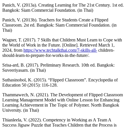
Panich, V. (2013a). Creating Learning for The 21st Century. 1st ed.
Bangkok: Siam Commercial Foundation. (in Thai)
Panich, V. (2013b). Teachers for Students Create a Flipped
Classroom. 2st ed. Bangkok: Siam Commercial Foundation. (in
Thai)
Wagner, T. (2017). 7 Skills that Children Must Learn to Cope with
the World of Work in the Future. [Online]. Retrieved March 1,
2024, from
https://www.techtalkthai.com/7-skills-all-
children-
should-learn-to-prepare-for-works-in-the-future/.
Srisa-ard, B. (2017). Preliminary Research. 10th ed. Bangkok:
Suveeriyasarn. (in Thai)
Suthasinobol, K. (2015). “Flipped Classroom”. Encyclopedia of
Education 50 (2015): 116-128.
Thammawech, N. (2021). The Development of Flipped Classroom
Learning Management Model with Online Lesson for Enhancing
Learning Achievement in The Topic of Polymer. North Bangkok
University. (in Thai)
Thianleela, V. (2022). Competency in Working as A Team A
Success Jigsaw Puzzle that Teaches Children that the Process is