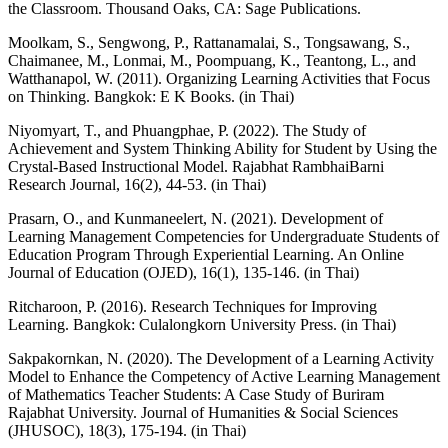
the Classroom. Thousand Oaks, CA: Sage Publications.
Moolkam, S., Sengwong, P., Rattanamalai, S., Tongsawang, S.,
Chaimanee, M., Lonmai, M., Poompuang, K., Teantong, L., and
Watthanapol, W. (2011). Organizing Learning Activities that Focus
on Thinking. Bangkok: E K Books. (in Thai)
Niyomyart, T., and Phuangphae, P. (2022). The Study of
Achievement and System Thinking Ability for Student by Using the
Crystal-Based Instructional Model. Rajabhat RambhaiBarni
Research Journal, 16(2), 44-53. (in Thai)
Prasarn, O., and Kunmaneelert, N. (2021). Development of
Learning Management Competencies for Undergraduate Students of
Education Program Through Experiential Learning. An Online
Journal of Education (OJED), 16(1), 135-146. (in Thai)
Ritcharoon, P. (2016). Research Techniques for Improving
Learning. Bangkok: Culalongkorn University Press. (in Thai)
Sakpakornkan, N. (2020). The Development of a Learning Activity
Model to Enhance the Competency of Active Learning Management
of Mathematics Teacher Students: A Case Study of Buriram
Rajabhat University. Journal of Humanities & Social Sciences
(JHUSOC), 18(3), 175-194. (in Thai)