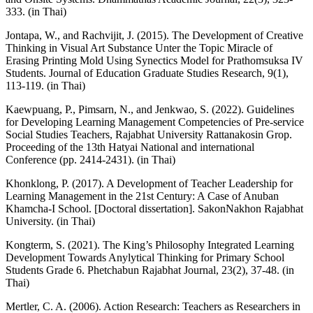
333. (in Thai)
Jontapa, W., and Rachvijit, J. (2015). The Development of Creative
Thinking in Visual Art Substance Unter the Topic Miracle of
Erasing Printing Mold Using Synectics Model for Prathomsuksa IV
Students. Journal of Education Graduate Studies Research, 9(1),
113-119. (in Thai)
Kaewpuang, P., Pimsarn, N., and Jenkwao, S. (2022). Guidelines
for Developing Learning Management Competencies of Pre-service
Social Studies Teachers, Rajabhat University Rattanakosin Grop.
Proceeding of the 13th Hatyai National and international
Conference (pp. 2414-2431). (in Thai)
Khonklong, P. (2017). A Development of Teacher Leadership for
Learning Management in the 21st Century: A Case of Anuban
Khamcha-I School. [Doctoral dissertation]. SakonNakhon Rajabhat
University. (in Thai)
Kongterm, S. (2021). The King’s Philosophy Integrated Learning
Development Towards Anylytical Thinking for Primary School
Students Grade 6. Phetchabun Rajabhat Journal, 23(2), 37-48. (in
Thai)
Mertler, C. A. (2006). Action Research: Teachers as Researchers in