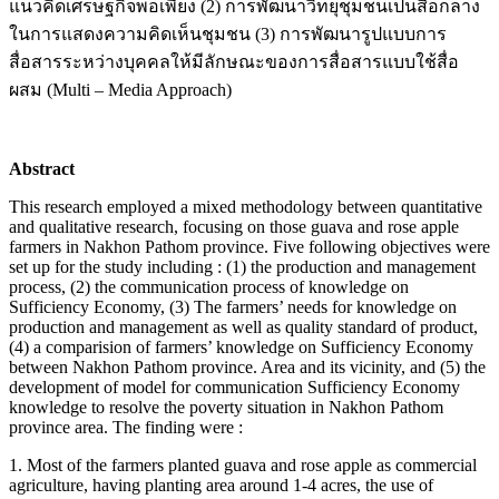
แนวคิดเศรษฐกิจพอเพียง (2) การพัฒนาวิทยุชุมชนเป็นสื่อกลาง
ในการแสดงความคิดเห็นชุมชน (3) การพัฒนารูปแบบการ
สื่อสารระหว่างบุคคลให้มีลักษณะของการสื่อสารแบบใช้สื่อ
ผสม (Multi – Media Approach)
Abstract
This research employed a mixed methodology between quantitative
and qualitative research, focusing on those guava and rose apple
farmers in Nakhon Pathom province. Five following objectives were
set up for the study including : (1) the production and management
process, (2) the communication process of knowledge on
Sufficiency Economy, (3) The farmers’ needs for knowledge on
production and management as well as quality standard of product,
(4) a comparision of farmers’ knowledge on Sufficiency Economy
between Nakhon Pathom province. Area and its vicinity, and (5) the
development of model for communication Sufficiency Economy
knowledge to resolve the poverty situation in Nakhon Pathom
province area. The finding were :
1. Most of the farmers planted guava and rose apple as commercial
agriculture, having planting area around 1-4 acres, the use of