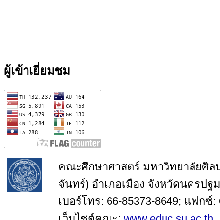
ผู้เข้าเยี่ยมชม
คณะศึกษาศาสตร์ มหาวิทยาลัยศิล
จันทร์) อำเภอเมือง จังหวัดนครปฐ
เบอร์โทร: 66-85373-8649; แฟกซ์:
เว็บไซต์คณะ:
www.educ.su.ac.th