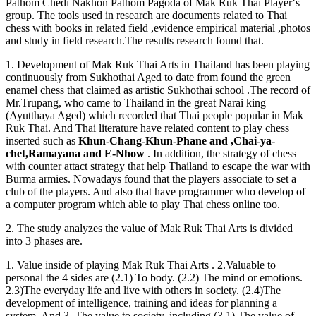
Pathom Chedi Nakhon Pathom Pagoda of Mak Ruk Thai Player‘s
group. The tools used in research are documents related to Thai
chess with books in related field ,evidence empirical material ,photos
and study in field research.The results research found that.
1. Development of Mak Ruk Thai Arts in Thailand has been playing
continuously from Sukhothai Aged to date from found the green
enamel chess that claimed as artistic Sukhothai school .The record of
Mr.Trupang, who came to Thailand in the great Narai king
(Ayutthaya Aged) which recorded that Thai people popular in Mak
Ruk Thai. And Thai literature have related content to play chess
inserted such as
Khun-Chang-Khun-Phane and ,Chai-ya-
chet,Ramayana and E-Nhow
. In addition, the strategy of chess
with counter attact strategy that help Thailand to escape the war with
Burma armies. Nowadays found that the players associate to set a
club of the players. And also that have programmer who develop of
a computer program which able to play Thai chess online too.
2. The study analyzes the value of Mak Ruk Thai Arts is divided
into 3 phases are.
1. Value inside of playing Mak Ruk Thai Arts . 2.Valuable to
personal the 4 sides are (2.1) To body. (2.2) The mind or emotions.
2.3)The everyday life and live with others in society. (2.4)The
development of intelligence, training and ideas for planning a
system. And 3. The value to society, including (3.1) The value of