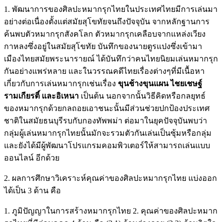
1. พัฒนาการของศิลปะหมากรุกไทยในประเทศไทยมีการเล่นมา
อย่างต่อเนื่องตั้งแต่สมัยสุโขทัยจนถึงปัจจุบัน จากหลักฐานการ
ค้นพบตัวหมากรุกสังคโลก ตัวหมากรุกเคลือบจากแหล่งเวียง
กาหลงซึ่งอยู่ในสมัยสุโขทัย บันทึกของนายตูรแปงซึ่งเข้ามา
เมืองไทยสมัยพระนารายณ์ ได้บันทึกว่าคนไทยนิยมเล่นหมากรุก
กันอย่างแพร่หลาย และในวรรณคดีไทยเรื่องต่างๆที่มีเนื้อหา
เกี่ยวกับการเล่นหมากรุกเช่นเรื่อง
ขุนช้างขุนแผน ไชยเชษฐ์
รามเกียรติ์ และอิเหนา
เป็นต้น นอกจากนั้นวิธีคิดหรือกลยุทธ์
ของหมากรุกด้วยกลถอยเอาชนะนั้นมีส่วนช่วยปกป้องประเทศ
ชาติในสมัยธนบุรีรบกับกองทัพพม่า ต่อมาในยุคปัจจุบันพบว่า
กลุ่มผู้เล่นหมากรุกไทยนั้นมักจะรวมตัวกันเล่นเป็นซุ้มหรือกลุ่ม
และยังได้มีผู้พัฒนาโปรแกรมคอมพิวเตอร์ให้สามารถเล่นแบบ
ออนไลน์ อีกด้วย
2. ผลการศึกษาวิเคราะห์คุณค่าของศิลปะหมากรุกไทย แบ่งออก
ได้เป็น 3 ด้าน คือ
1. ภูมิปัญญาในการสร้างหมากรุกไทย 2. คุณค่าของศิลปะหมาก