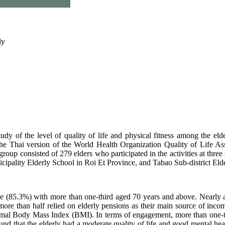
ly
y of the level of quality of life and physical fitness among the elder
ng the Thai version of the World Health Organization Quality of L
p consisted of 279 elders who participated in the activities at three s
ality Elderly School in Roi Et Province, and Tabao Sub-district Elde
ale (85.3%) with more than one-third aged 70 years and above. Nearl
e than half relied on elderly pensions as their main source of incom
ormal Body Mass Index (BMI). In terms of engagement, more than one-thir
ound that the elderly had a moderate quality of life and good mental hea