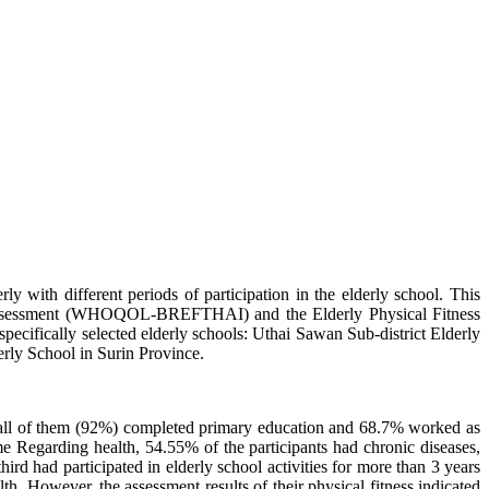
ly with different periods of participation in the elderly school. This
ife Assessment (WHOQOL-BREFTHAI) and the Elderly Physical Fitness
pecifically selected elderly schools: Uthai Sawan Sub-district Elderly
rly School in Surin Province.
y all of them (92%) completed primary education and 68.7% worked as
e Regarding health, 54.55% of the participants had chronic diseases,
d had participated in elderly school activities for more than 3 years
lth. However, the assessment results of their physical fitness indicated