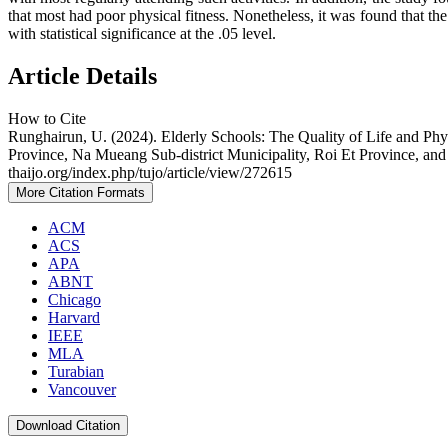
that most had poor physical fitness. Nonetheless, it was found that the
with statistical significance at the .05 level.
Article Details
How to Cite
Runghairun, U. (2024). Elderly Schools: The Quality of Life and Phy
Province, Na Mueang Sub-district Municipality, Roi Et Province, and 
thaijo.org/index.php/tujo/article/view/272615
More Citation Formats
ACM
ACS
APA
ABNT
Chicago
Harvard
IEEE
MLA
Turabian
Vancouver
Download Citation