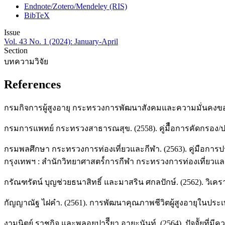
Endnote/Zotero/Mendeley (RIS)
BibTeX
Issue
Vol. 43 No. 1 (2024): January-April
Section
บทความวิจัย
References
กรมกิจการผู้สูงอายุ กระทรวงการพัฒนาสังคมและความมั่นคงของมน
กรมการแพทย์ กระทรวงสาธารณสุข. (2558). คู่มืือการคัดกรอง/ประเ
กรมพลศึกษา กระทรวงการท่องเที่ยวและกีฬา. (2563). คู่มื
กรุงเทพฯ : สำนักวิทยาศาสตร์์การกีฬา กระทรวงการท่องเที่ยวแ
กรัณฑรัตน์ บุญช่วยธนาสิทธิ์ และมาสริน ศกลปักษ์. (2562). วิเ
กัญญาณัฐ ไฝคำ. (2561). การพัฒนาคุณภาพชีวิตผู้สูงอายุในประเ
งามนิตย์ ราชกิจ และพลอยปารีียา อายะนันท์. (2564). ปัจจััยที่มีค