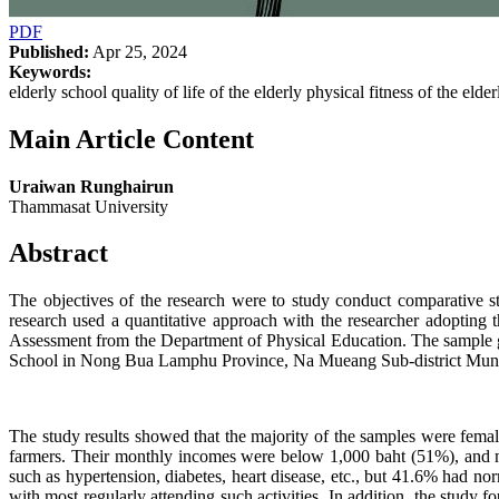
PDF
Published:
Apr 25, 2024
Keywords:
elderly school quality of life of the elderly physical fitness of the elder
Main Article Content
Uraiwan Runghairun
Thammasat University
Abstract
The objectives of the research were to study conduct comparative stud
research used a quantitative approach with the researcher adopti
Assessment from the Department of Physical Education. The sample grou
School in Nong Bua Lamphu Province, Na Mueang Sub-district Municip
The study results showed that the majority of the samples were fem
farmers. Their monthly incomes were below 1,000 baht (51%), and mor
such as hypertension, diabetes, heart disease, etc., but 41.6% had n
with most regularly attending such activities. In addition, the study f