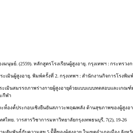
ุษย์. (2559). หลักสูตรโรงเรียนผู้สูงอายุ. กรุงเทพฯ : กระทรว
มินผู้สูงอายุ. พิมพ์ครั้งที่ 2. กรุงเทพฯ : สำนักงานกิจการโรงพ
อการประเมินสมรรถภาพร่างกายผู้สูงอายุด้วยแบบแบบทดสอบและ
ละกีฬา
คราะห์์องค์์ประกอบเชิงยืนยันสภาวะพฤฒพลัง ด้านสุขภาพของผู้สูง
ทศไทย. วารสารวิชาการมหาวิทยาลัยกรุงเทพธนบุรี, 7(2), 19-26
วามสัมพันธ์์กับความสุข 5 มิิติิของผู้สูงอายุ ในเขตอำเภอเมือง จังห