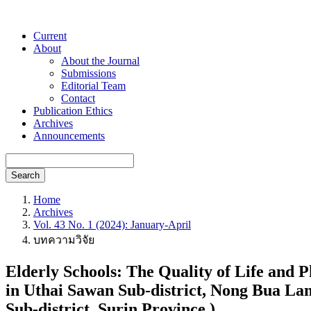
Current
About
About the Journal
Submissions
Editorial Team
Contact
Publication Ethics
Archives
Announcements
Search
Home
Archives
Vol. 43 No. 1 (2024): January-April
บทความวิจัย
Elderly Schools: The Quality of Life and P
in Uthai Sawan Sub-district, Nong Bua La
Sub-district, Surin Province.)