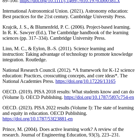
89–100.
https://doi.org/10.1111/j.1469-7610.1976.tb00381.x
International Astronomical Union. (2021). Astronomy education:
Best practices for the 21st century. Cambridge University Press.
Krajcik, J. S., & Blumenfeld, P. C. (2006). Project-based learning.
In R. K. Sawyer (Ed.), The Cambridge handbook of the learning
sciences (pp. 317–334). Cambridge University Press.
Linn, M. C., & Eylon, B.-S. (2011). Science learning and
instruction: Taking advantage of technology to promote knowledge
integration. Routledge.
National Research Council. (2012). *A framework for K-12 science
education: Practices, crosscutting concepts, and core ideas*. The
National Academies Press.
https://doi.org/10.17226/13165
OECD. (2019). PISA 2018 results: What students know and can do
(Volume I). OECD Publishing.
https://doi.org/10.1787/5f07c754-en
OECD. (2023). PISA 2022 results (Volume I): The state of learning
and equity in education. OECD Publishing.
https://doi.org/10.1787/53f23881-en
Prince, M. (2004). Does active learning work? A review of the
research. Journal of Engineering Education, 93(3), 223–231.