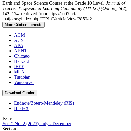
Earth and Space Science Course at the Grade 10 Level.
Journal of
Teacher Professional Learning Community (JTPLC) (Online)
,
5
(2),
142–154. retrieved from https://so05.tci-
thaijo.org/index.php/JTPLC/article/view/285942
More Citation Formats
ACM
ACS
APA
ABNT
Chicago
Harvard
IEEE
MLA
Turabian
Vancouver
Download Citation
Endnote/Zotero/Mendeley (RIS)
BibTeX
Issue
Vol. 5 No. 2 (2025): July - December
Section