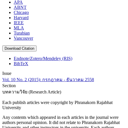
APA
ABNT
Chicago
Harvard
IEEE
MLA
Turabian
Vancouver
Download Citation
Endnote/Zotero/Mendeley (RIS)
BibTeX
Issue
Vol. 10 No. 2 (2015): กรกฎาคม - ธันวาคม 2558
Section
บทความวิจัย (Research Article)
Each publish articles were copyright by Phranakorn Rajabhat
University
Any contents which appeared in each articles in the journal were
authors personal opinion. It did not relate to Phranakorn Rajabhat
University and other instructors in the university. Each authors