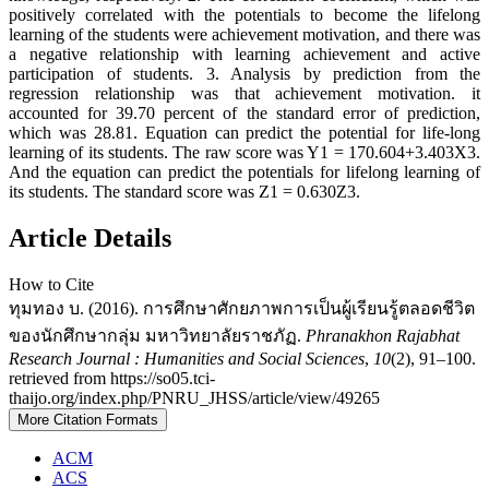
positively correlated with the potentials to become the lifelong
learning of the students were achievement motivation, and there was
a negative relationship with learning achievement and active
participation of students. 3. Analysis by prediction from the
regression relationship was that achievement motivation. it
accounted for 39.70 percent of the standard error of prediction,
which was 28.81. Equation can predict the potential for life-long
learning of its students. The raw score was Y1 = 170.604+3.403X3.
And the equation can predict the potentials for lifelong learning of
its students. The standard score was Z1 = 0.630Z3.
Article Details
How to Cite
ทุมทอง บ. (2016). การศึกษาศักยภาพการเป็นผู้เรียนรู้ตลอดชีวิต
ของนักศึกษากลุ่ม มหาวิทยาลัยราชภัฏ.
Phranakhon Rajabhat
Research Journal : Humanities and Social Sciences
,
10
(2), 91–100.
retrieved from https://so05.tci-
thaijo.org/index.php/PNRU_JHSS/article/view/49265
More Citation Formats
ACM
ACS