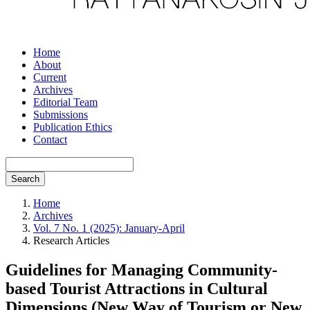
Home
About
Current
Archives
Editorial Team
Submissions
Publication Ethics
Contact
Search
Home
Archives
Vol. 7 No. 1 (2025): January-April
Research Articles
Guidelines for Managing Community-
based Tourist Attractions in Cultural
Dimensions (New Way of Tourism or New