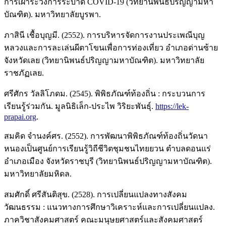
การเฝ้าระวังการระบาด COVID-19 (วิทยานิพนธ์ปริญญามหา
บัณฑิต). มหาวิทยาลัยบูรพา.
ภาสินี เชื้อบุญมี. (2552). การบริหารจัดการงานประเพณีบุญ
หลวงและการละเล่นผีตาโขนเพื่อการท่องเที่ยว อำเภอด่านซ้าย
จังหวัดเลย (วิทยานิพนธ์ปริญญามหาบัณฑิต). มหาวิทยาลัย
ราชภัฏเลย.
ศรีศักร วัลลิโภดม. (2545). พิพิธภัณฑ์ท้องถิ่น : กระบวนการ
เรียนรู้ร่วมกัน. มูลนิธิเล็ก-ประไพ วิริยะพันธุ์.
https://lek-
prapai.org
.
สมคิด จำนงค์ศร. (2552). การพัฒนาพิพิธภัณฑ์ท้องถิ่นวัดนา
หนองเป็นศูนย์การเรียนรู้วิถีชีวิตชุมชนไทยยวน ตำบลดอนแร่
อำเภอเมือง จังหวัดราชบุรี (วิทยานิพนธ์ปริญญามหาบัณฑิต).
มหาวิทยาลัยมหิดล.
สมศักดิ์ ศรีสันติสุข. (2528). การเปลี่ยนแปลงทางสังคม
วัฒนธรรม : แนวทางการศึกษาวิเคราะห์และการเปลี่ยนแปลง.
ภาควิชาสังคมศาสตร์ คณะมนุษยศาสตร์และสังคมศาสตร์