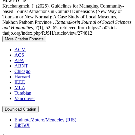
How to Cite
Krachangmek, J. (2025). Guidelines for Managing Community-
based Tourist Attractions in Cultural Dimensions (New Way of
Tourism or New Normal): A Case Study of Local Museums,
Nakhon Pathom Province .
Rattanakosin Journal of Social Sciences
and Humanities
,
7
(1), 52–65. retrieved from https://so05.tci-
thaijo.org/index.php/RJSH/article/view/274812
More Citation Formats
ACM
ACS
APA
ABNT
Chicago
Harvard
IEEE
MLA
Turabian
Vancouver
Download Citation
Endnote/Zotero/Mendeley (RIS)
BibTeX