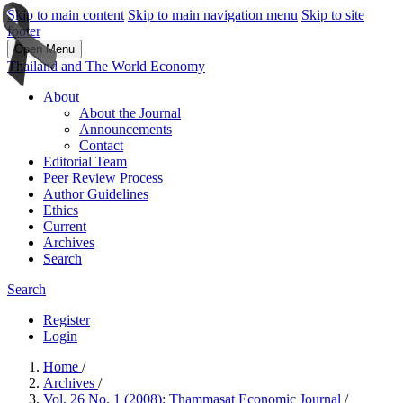
Skip to main content
Skip to main navigation menu
Skip to site
footer
Open Menu
Thailand and The World Economy
About
About the Journal
Announcements
Contact
Editorial Team
Peer Review Process
Author Guidelines
Ethics
Current
Archives
Search
Search
Register
Login
Home
/
Archives
/
Vol. 26 No. 1 (2008): Thammasat Economic Journal
/