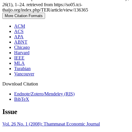
26
(1), 1–24. retrieved from https://so05.tci-
thaijo.org/index.php/TER/article/view/136365
More Citation Formats
ACM
ACS
APA
ABNT
Chicago
Harvard
IEEE
MLA
Turabian
Vancouver
Download Citation
Endnote/Zotero/Mendeley (RIS)
BibTeX
Issue
Vol. 26 No. 1 (2008): Thammasat Economic Journal