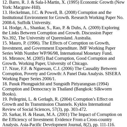
12. Barro, R. J. & Sala-I-Martin, X. (1995) Economic Growth (New
York: Macgraw-Hill).
13. Heckelman, J.C. & Powell, B. (2008) Corruption and the
Institutional Environment for Growth. Research Working Paper No.
2008-6, Suffolk University.
14. Hodge, A., Shankar, S., Rao, P. & Duhs, A. (2009) Exploring
the Links Between Corruption and Growth. Discussion Paper
No.392, The University of Queensland. Australia.
15. Mauro, P. (1996). The Effects of Corruption on Growth,
Investment, and Government Expenditure. IMF Working Paper
Series With Number WP/96/98, International Monetary Fund.
16. Mironov, M. (2005) Bad Corruption, Good Corruption and
Growth. Working Paper, University of Chicago.
17. Nzue, F.F. & Nguessan, C.J. (2006) The Causality Between
Corruption, Poverty and Growth: A Panel Data Analysis. SISERA
Working Paper Series 2006/1.
18. Pasuk Phongpaichit and Sungsidh Piriyarangsan (1994)
Corruption and Democracy in Thailand (Bangkok: Silkworm
Books).
19. Pellegrini, L. & Gerlagh, R. (2004) Corruption’s Effect on
Growth and Its Transmission Channels. Kyklos International
Review of Social Sciences, 57(3), pp. 303-472.
20. Sarkar, H. & Hasan, M.A. (2001) The Impact of Corruption on
the Efficiency of Investment: Evidence From a Cross-country
Analysis. Asia-Pacific Development Journal, 8(2), pp. 111-116.