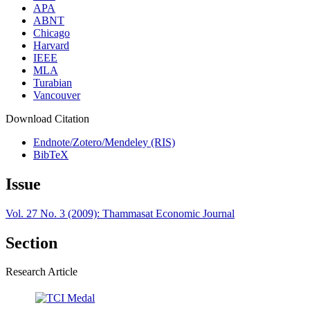
APA
ABNT
Chicago
Harvard
IEEE
MLA
Turabian
Vancouver
Download Citation
Endnote/Zotero/Mendeley (RIS)
BibTeX
Issue
Vol. 27 No. 3 (2009): Thammasat Economic Journal
Section
Research Article