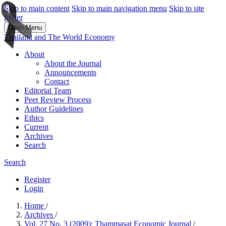
Skip to main content
Skip to main navigation menu
Skip to site
footer
Open Menu
Thailand and The World Economy
About
About the Journal
Announcements
Contact
Editorial Team
Peer Review Process
Author Guidelines
Ethics
Current
Archives
Search
Search
Register
Login
Home
/
Archives
/
Vol. 27 No. 3 (2009): Thammasat Economic Journal
/