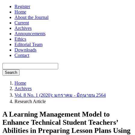
Register
Home
About the Journal
Current
Archives
Announcements
Ethics
Editorial Team
Downloads
Contact
Search
Home
Archives
Vol. 8 No. 1 (2020): มกราคม - มิถุนายน 2564
Research Article
A Learning Management Model to
Enhance Technical Student Teachers’
Abilities in Preparing Lesson Plans Using