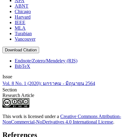
APA
ABNT
Chicago
Harvard
IEEE
MLA
Turabian
Vancouver
Download Citation
Endnote/Zotero/Mendeley (RIS)
BibTeX
Issue
Vol. 8 No. 1 (2020): มกราคม - มิถุนายน 2564
Section
Research Article
This work is licensed under a
Creative Commons Attribution-
NonCommercial-NoDerivatives 4.0 International License
.
References