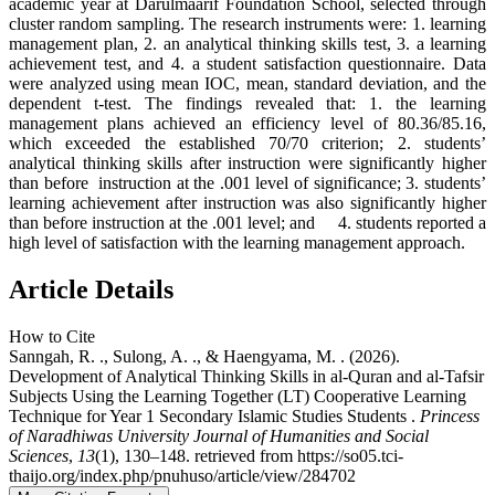
academic year at Darulmaarif Foundation School, selected through
cluster random sampling. The research instruments were: 1. learning
management plan, 2. an analytical thinking skills test, 3. a learning
achievement test, and 4. a student satisfaction questionnaire. Data
were analyzed using mean IOC, mean, standard deviation, and the
dependent t-test. The findings revealed that: 1. the learning
management plans achieved an efficiency level of 80.36/85.16,
which exceeded the established 70/70 criterion; 2. students’
analytical thinking skills after instruction were significantly higher
than before instruction at the .001 level of significance; 3. students’
learning achievement after instruction was also significantly higher
than before instruction at the .001 level; and 4. students reported a
high level of satisfaction with the learning management approach.
Article Details
How to Cite
Sanngah, R. ., Sulong, A. ., & Haengyama, M. . (2026).
Development of Analytical Thinking Skills in al-Quran and al-Tafsir
Subjects Using the Learning Together (LT) Cooperative Learning
Technique for Year 1 Secondary Islamic Studies Students .
Princess
of Naradhiwas University Journal of Humanities and Social
Sciences
,
13
(1), 130–148. retrieved from https://so05.tci-
thaijo.org/index.php/pnuhuso/article/view/284702