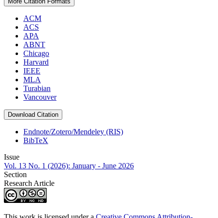
More Citation Formats
ACM
ACS
APA
ABNT
Chicago
Harvard
IEEE
MLA
Turabian
Vancouver
Download Citation
Endnote/Zotero/Mendeley (RIS)
BibTeX
Issue
Vol. 13 No. 1 (2026): January - June 2026
Section
Research Article
This work is licensed under a
Creative Commons Attribution-