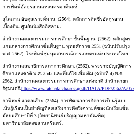
การพิมพ์อัลกุรอานแห่งนครมาดีนะห์.
สุไลมาน อับดุลเราะห์มาน. (2564). หลักการตัฟซีรอัลกุรอาน
เบื้องต้น. ศูนย์หนังสืออิสลาม.
สำนักงานคณะกรรมการการศึกษาขั้นพื้นฐาน. (2562). หลักสูตร
แกนกลางการศึกษาขั้นพื้นฐาน พุทธศักราช 2551 (ฉบับปรับปรุง
พ.ศ. 2562). โรงพิมพ์ชุมนุมสหกรณ์การเกษตรแห่งประเทศไทย.
สำนักงานเลขาธิการสภาการศึกษา. (2562). พระราชบัญญัติการ
ศึกษาแห่งชาติ พ.ศ. 2542 และที่แก้ไขเพิ่มเติม (ฉบับที่ 4) พ.ศ.
2562. สำนักงานคณะกรรมการการศึกษาแห่งชาติ สำนักนายก
รัฐมนตรี.
https://www.ratchakitcha.soc.go.th/DATA/PDF/2562/A/0
อาฟีฟะฮ์ แวดอเล๊าะ. (2564). การพัฒนาการจัดการเรียนรู้แบบ
เน้นผู้เรียนเป็นสำคัญที่ส่งเสริมการคิดวิเคราะห์ของนักเรียนชั้น
มัธยมศึกษาปีที่ 3 [วิทยานิพนธ์ปริญญามหาบัณฑิต].
มหาวิทยาลัยสงขลานครินทร์.