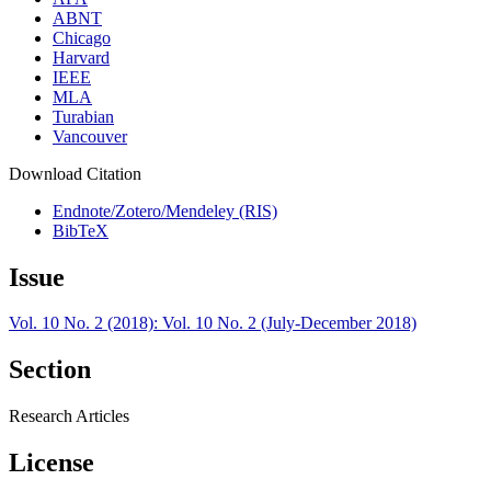
ABNT
Chicago
Harvard
IEEE
MLA
Turabian
Vancouver
Download Citation
Endnote/Zotero/Mendeley (RIS)
BibTeX
Issue
Vol. 10 No. 2 (2018): Vol. 10 No. 2 (July-December 2018)
Section
Research Articles
License