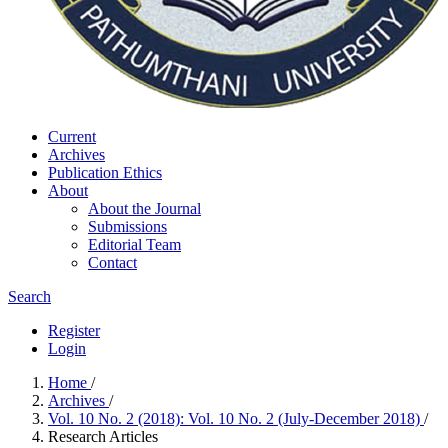
Current
Archives
Publication Ethics
About
About the Journal
Submissions
Editorial Team
Contact
Search
Register
Login
Home
/
Archives
/
Vol. 10 No. 2 (2018): Vol. 10 No. 2 (July-December 2018)
/
Research Articles