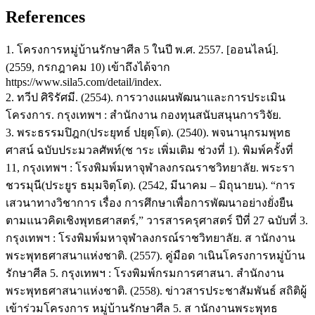
References
1. โครงการหมู่บ้านรักษาศีล 5 ในปี พ.ศ. 2557. [ออนไลน์].
(2559, กรกฎาคม 10) เข้าถึงได้จาก
https://www.sila5.com/detail/index.
2. ทวีป ศิริรัศมี. (2554). การวางแผนพัฒนาและการประเมิน
โครงการ. กรุงเทพฯ : สำนักงาน กองทุนสนับสนุนการวิจัย.
3. พระธรรมปิฎก(ประยุทธ์ ปยุตฺโต). (2540). พจนานุกรมพุทธ
ศาสน์ ฉบับประมวลศัพท์(ช าระ เพิ่มเติม ช่วงที่ 1). พิมพ์ครั้งที่
11, กรุงเทพฯ : โรงพิมพ์มหาจุฬาลงกรณราชวิทยาลัย. พระรา
ชวรมุนี(ประยูร ธมฺมจิตฺโต). (2542, มีนาคม – มิถุนายน). “การ
เสวนาทางวิชาการ เรื่อง การศึกษาเพื่อการพัฒนาอย่างยั่งยืน
ตามแนวคิดเชิงพุทธศาสตร์,” วารสารครุศาสตร์ ปีที่ 27 ฉบับที่ 3.
กรุงเทพฯ : โรงพิมพ์มหาจุฬาลงกรณ์ราชวิทยาลัย. ส านักงาน
พระพุทธศาสนาแห่งชาติ. (2557). คู่มือด าเนินโครงการหมู่บ้าน
รักษาศีล 5. กรุงเทพฯ : โรงพิมพ์กรมการศาสนา. สำนักงาน
พระพุทธศาสนาแห่งชาติ. (2558). ข่าวสารประชาสัมพันธ์ สถิติผู้
เข้าร่วมโครงการ หมู่บ้านรักษาศีล 5. ส านักงานพระพุทธ