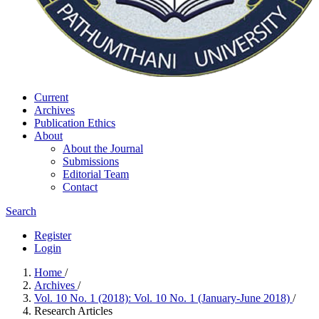
Current
Archives
Publication Ethics
About
About the Journal
Submissions
Editorial Team
Contact
Search
Register
Login
Home
/
Archives
/
Vol. 10 No. 1 (2018): Vol. 10 No. 1 (January-June 2018)
/
Research Articles