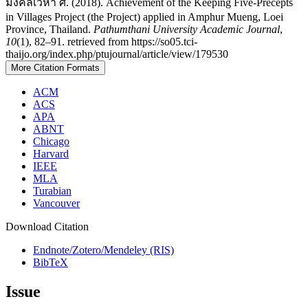
มงคลเวหา ศ. (2018). Achievement of the Keeping Five-Precepts
in Villages Project (the Project) applied in Amphur Mueng, Loei
Province, Thailand.
Pathumthani University Academic Journal
,
10
(1), 82–91. retrieved from https://so05.tci-
thaijo.org/index.php/ptujournal/article/view/179530
More Citation Formats
ACM
ACS
APA
ABNT
Chicago
Harvard
IEEE
MLA
Turabian
Vancouver
Download Citation
Endnote/Zotero/Mendeley (RIS)
BibTeX
Issue