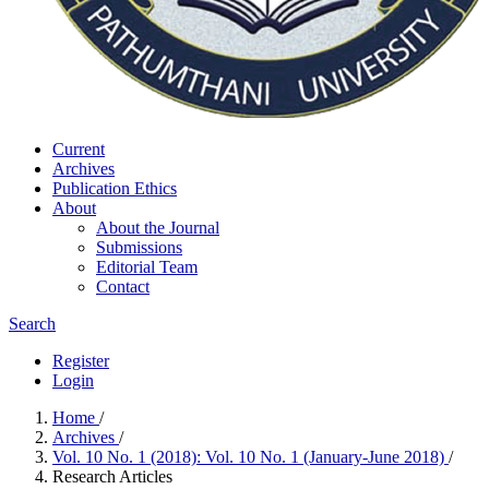
Current
Archives
Publication Ethics
About
About the Journal
Submissions
Editorial Team
Contact
Search
Register
Login
Home
/
Archives
/
Vol. 10 No. 1 (2018): Vol. 10 No. 1 (January-June 2018)
/
Research Articles