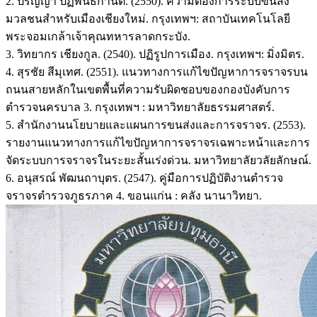
2. ปริญญา ปฏิพันธกานต์. (2550). ความต้องการระบบขนส่ง
มวลชนสำหรับเมืองเชียงใหม่. กรุงเทพฯ: สถาบันเทคโนโลยี
พระจอมเกล้าเจ้าคุณทหารลาดกระบัง.
3. วิทยากร เชียงกูล. (2540). ปฏิรูปการเมือง. กรุงเทพฯ: มิ่งมิตร.
4. สุรชัย สีมุเทศ. (2551). แนวทางการแก้ไขปัญหาการจราจรบน
ถนนสายหลักในเขตพื้นที่ความรับผิดชอบของกองบังคับการ
ตำรวจนครบาล 3. กรุงเทพฯ : มหาวิทยาลัยธรรมศาสตร์.
5. สำนักงานนโยบายและแผนการขนส่งและการจราจร. (2553).
รายงานแนวทางการแก้ไขปัญหาการจราจรเฉพาะหน้าและการ
จัดระบบการจราจรในระยะสั้นเร่งด่วน. มหาวิทยาลัยวลัยลักษณ์.
6. อนุสรณ์ พัฒนถาบุตร. (2547). คู่มือการปฏิบัติงานตำรวจ
จราจรตำรวจภูธรภาค 4. ขอนแก่น : คลัง นานาวิทยา.