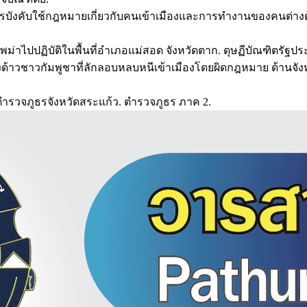
รบังคับใช้กฎหมายเกี่ยวกับคนเข้าเมืองและการทำงานของคนต่างด
ม่าไปปฏิบัติในพื้นที่อำเภอแม่สอด จังหวัดตาก. ดุษฏีบัณฑิตรัฐปร
ต่างด้าวชาวกัมพูชาที่ลักลอบหลบหนีเข้าเมืองโดยผิดกฎหมาย ด้านจ
ตำรวจภูธรจังหวัดสระแก้ว. ตำรวจภูธร ภาค 2.