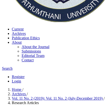
Current
Archives
Publication Ethics
About
About the Journal
Submissions
Editorial Team
Contact
Search
Register
Login
Home
/
Archives
/
Vol. 11 No. 2 (2019): Vol. 11 No. 2 (July-December 2019)
/
Research Articles