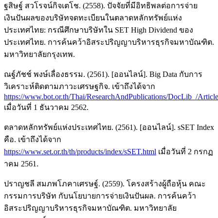
ฐสิษฐ์ สวโรจน์กิจเตโช. (2558). ปัจจัยที่มีอิทธิพลต่อการจ่าย
เงินปันผลของบริษัทจดทะเบียนในตลาดหลักทรัพย์แห่ง
ประเทศไทย: กรณีศึกษาบริษัทใน SET High Dividend ของ
ประเทศไทย. การค้นคว้าอิสระปริญญาบริหารธุรกิจมหาบัณฑิต.
มหาวิทยาลัยกรุงเทพ.
ณฐ์ภัชช์ พงษ์เลื่องธรรม. (2561). [ออนไลน์]. Big Data กับการ
วิเคราะห์ติดตามภาวะเศรษฐกิจ. เข้าถึงได้จาก
https://www.bot.or.th/Thai/ResearchAndPublications/DocLib_/Artic
เมื่อวันที่ 1 ธันวาคม 2562.
ตลาดหลักทรัพย์แห่งประเทศไทย. (2561). [ออนไลน์]. sSET Index
คือ. เข้าถึงได้จาก
https://www.set.or.th/th/products/index/sSET.html
เมื่อวันที่ 2 กรกฏ
าคม 2561.
ปราญชลี สมภพโภคาเศรษฐ์. (2559). โครงสร้างผู้ถือหุ้น คณะ
กรรมการบริษัท กับนโยบายการจ่ายเงินปันผล. การค้นคว้า
อิสระปริญญาบริหารธุรกิจมหาบัณฑิต. มหาวิทยาลัย