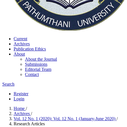
Current
Archives
Publication Ethics
About
About the Journal
Submissions
Editorial Team
Contact
Search
Register
Login
Home
/
Archives
/
Vol. 12 No. 1 (2020): Vol. 12 No. 1 (January-June 2020)
/
Research Articles