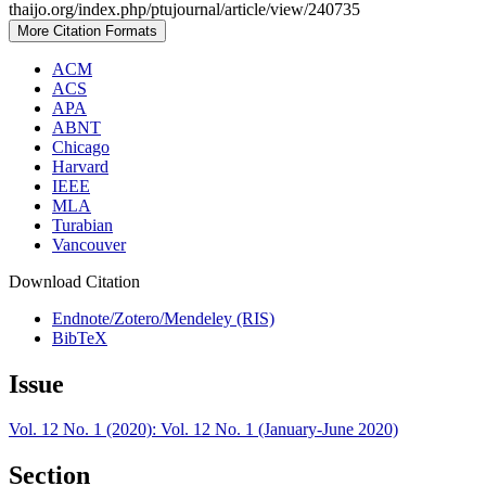
thaijo.org/index.php/ptujournal/article/view/240735
More Citation Formats
ACM
ACS
APA
ABNT
Chicago
Harvard
IEEE
MLA
Turabian
Vancouver
Download Citation
Endnote/Zotero/Mendeley (RIS)
BibTeX
Issue
Vol. 12 No. 1 (2020): Vol. 12 No. 1 (January-June 2020)
Section