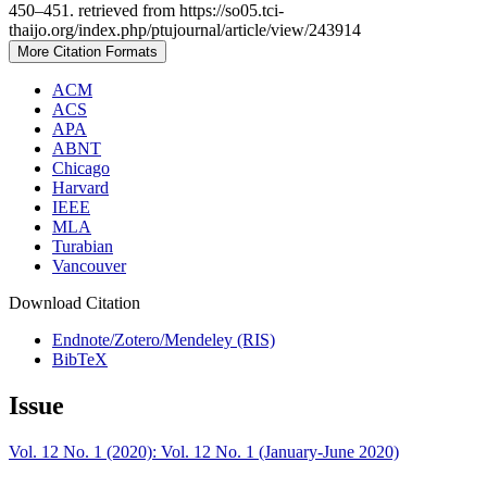
450–451. retrieved from https://so05.tci-
thaijo.org/index.php/ptujournal/article/view/243914
More Citation Formats
ACM
ACS
APA
ABNT
Chicago
Harvard
IEEE
MLA
Turabian
Vancouver
Download Citation
Endnote/Zotero/Mendeley (RIS)
BibTeX
Issue
Vol. 12 No. 1 (2020): Vol. 12 No. 1 (January-June 2020)