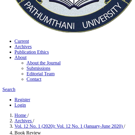
Current
Archives
Publication Ethics
About
About the Journal
Submissions
Editorial Team
Contact
Search
Register
Login
Home
/
Archives
/
Vol. 12 No. 1 (2020): Vol. 12 No. 1 (January-June 2020)
/
ฺBook Review