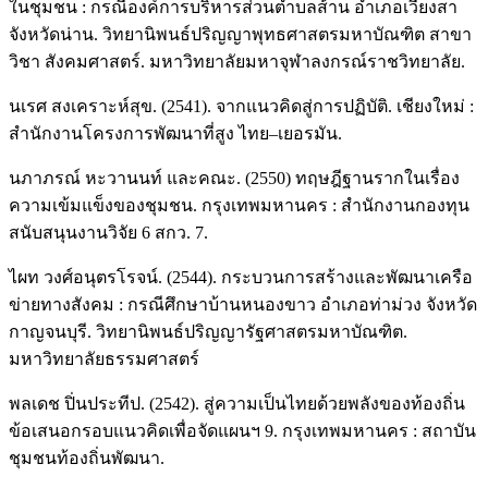
ในชุมชน : กรณีองค์การบริหารส่วนตำบลส้าน อำเภอเวียงสา
จังหวัดน่าน. วิทยานิพนธ์ปริญญาพุทธศาสตรมหาบัณฑิต สาขา
วิชา สังคมศาสตร์. มหาวิทยาลัยมหาจุฬาลงกรณ์ราชวิทยาลัย.
นเรศ สงเคราะห์สุข. (2541). จากแนวคิดสู่การปฏิบัติ. เชียงใหม่ :
สำนักงานโครงการพัฒนาที่สูง ไทย–เยอรมัน.
นภาภรณ์ หะวานนท์ และคณะ. (2550) ทฤษฎีฐานรากในเรื่อง
ความเข้มแข็งของชุมชน. กรุงเทพมหานคร : สำนักงานกองทุน
สนับสนุนงานวิจัย 6 สกว. 7.
ไผท วงศ์อนุตรโรจน์. (2544). กระบวนการสร้างและพัฒนาเครือ
ข่ายทางสังคม : กรณีศึกษาบ้านหนองขาว อำเภอท่าม่วง จังหวัด
กาญจนบุรี. วิทยานิพนธ์ปริญญารัฐศาสตรมหาบัณฑิต.
มหาวิทยาลัยธรรมศาสตร์
พลเดช ปิ่นประทีป. (2542). สู่ความเป็นไทยด้วยพลังของท้องถิ่น
ข้อเสนอกรอบแนวคิดเพื่อจัดแผนฯ 9. กรุงเทพมหานคร : สถาบัน
ชุมชนท้องถิ่นพัฒนา.