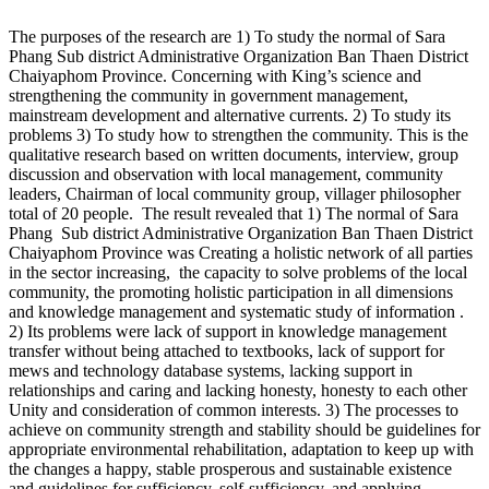
The purposes of the research are 1) To study the normal of Sara
Phang Sub district Administrative Organization Ban Thaen District
Chaiyaphom Province. Concerning with King’s science and
strengthening the community in government management,
mainstream development and alternative currents. 2) To study its
problems 3) To study how to strengthen the community. This is the
qualitative research based on written documents, interview, group
discussion and observation with local management, community
leaders, Chairman of local community group, villager philosopher
total of 20 people. The result revealed that 1) The normal of Sara
Phang Sub district Administrative Organization Ban Thaen District
Chaiyaphom Province was Creating a holistic network of all parties
in the sector increasing, the capacity to solve problems of the local
community, the promoting holistic participation in all dimensions
and knowledge management and systematic study of information .
2) Its problems were lack of support in knowledge management
transfer without being attached to textbooks, lack of support for
mews and technology database systems, lacking support in
relationships and caring and lacking honesty, honesty to each other
Unity and consideration of common interests. 3) The processes to
achieve on community strength and stability should be guidelines for
appropriate environmental rehabilitation, adaptation to keep up with
the changes a happy, stable prosperous and sustainable existence
and guidelines for sufficiency, self-sufficiency, and applying