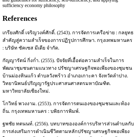
sufficiency economy philosophy
References
เกรียงศักดิ์ เจริญวงค์ศักดิ์. (2543). การจัดการเครือข่าย : กลยุทธ
สำคัญสู่ความสำเร็จของการปฏิรูปการศึกษา. กรุงเทพมหานคร
: บริษัท ซัคเซส มีเดีย จำกัด.
กัญญารัตน์ กิ่งก่ำ. (2555). ปัจจัยที่เอื้อต่อความสำเร็จในการ
พัฒนาชุมชนตามแนวทาง ปรัชญาเศรษฐกิจพอเพียงของชุมชน
บ้านม่องหินแก้ว ตำบลวังพร้าว อำเภอเกาะคา จังหวัดลำปาง.
วิทยานิพนธ์ปริญญารัฐประศาสนศาสตรมหาบัณฑิต.
มหาวิทยาลัยเชียงใหม่.
โกวิทย์ พวงงาม. (2553). การจัดการตนเองของชุมชนและท้อง
ถิ่น. กรุงเทพมหานคร : บพิธการพิมพ์.
ฐพชัย ทตนนท์. (2556). บทบาทขององค์การบริหารส่วนตำบลกับ
การส่งเสริมการดำเนินชีวิตตามหลักปรัชญาเศรษฐกิจพอเพียง