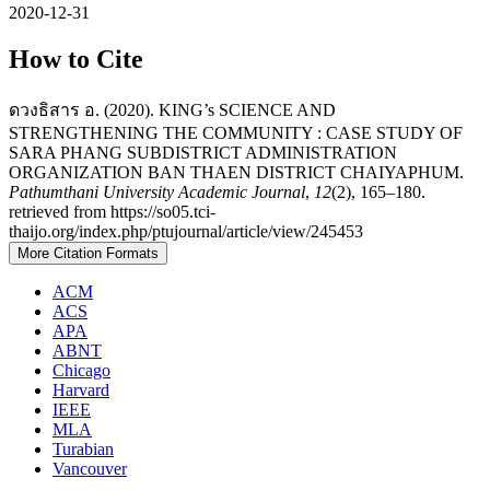
2020-12-31
How to Cite
ดวงธิสาร อ. (2020). KING’s SCIENCE AND
STRENGTHENING THE COMMUNITY : CASE STUDY OF
SARA PHANG SUBDISTRICT ADMINISTRATION
ORGANIZATION BAN THAEN DISTRICT CHAIYAPHUM.
Pathumthani University Academic Journal
,
12
(2), 165–180.
retrieved from https://so05.tci-
thaijo.org/index.php/ptujournal/article/view/245453
More Citation Formats
ACM
ACS
APA
ABNT
Chicago
Harvard
IEEE
MLA
Turabian
Vancouver