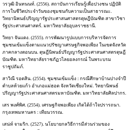
วรวุฒิ อินทนนท์. (2556). สถาบันการเรียนรู้เพื่อปวงชน ปฏิบัติ
การในชีวิตประจำวันของชุมชนกับความเป็นสาธารณะ.
วิทยานิพนธ์ปริญญารัฐประศาสนศาสตรดุษฎีบัณฑิต สาขาวิชา
รัฐประศาสนศาสตร์. มหาวิทยาลัยอุบลราชธานี.
วิทยา จันแดง. (2555). การพัฒนารูปแบบการบริหารจัดการ
ชุมชนเข้มแข็งตามแนวปรัชญาเศรษฐกิจพอเพียง ในเขตจังหวัด
ภาคกลางตอนบน. ดุษฎีนิพนธ์ปริญญารัฐประศาสนศาสตรดุษฎี
บัณฑิต. มหาวิทยาลัยราชภัฏวไลยอลงกรณ์ ในพระบรม
ราชูปถัมภ์.
สาวิณี รอดสิน. (2554). ชุมชนเข้มแข็ง : กรณีศึกษาบ้านปางจำปี
ตำบลห้วยแก้ว อำเภอแม่ฮอด จังหวัดเชียงใหม่. วิทยานิพนธ์
ปริญญารัฐประศาสนศาสตรมหาบัณฑิต. มหาวิทยาลัยศิลปากร.
เสร พงศ์พิศ. (2554). เศรษฐกิจพอเพียง เกิดได้ถ้าใจปรารถนา.
กรุงเทพมหานคร : เทียนวรรณ.
เสน่ห์ จามริก. (2527). นโยบายกลวิธีการมีส่วนร่วมของ