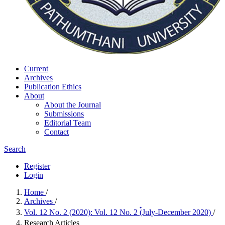
Current
Archives
Publication Ethics
About
About the Journal
Submissions
Editorial Team
Contact
Search
Register
Login
Home
/
Archives
/
Vol. 12 No. 2 (2020): Vol. 12 No. 2 (๋July-December 2020)
/
Research Articles