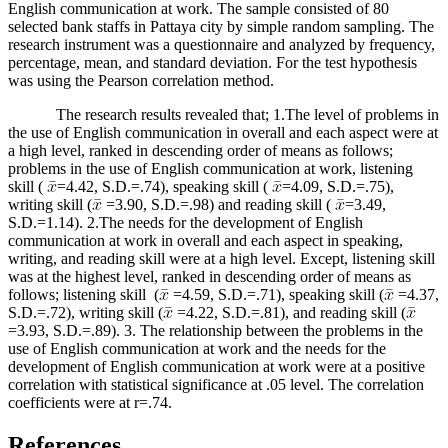
English communication at work. The sample consisted of 80
selected bank staffs in Pattaya city by simple random sampling. The
research instrument was a questionnaire and analyzed by frequency,
percentage, mean, and standard deviation. For the test hypothesis
was using the Pearson correlation method.
The research results revealed that; 1.The level of problems in
the use of English communication in overall and each aspect were at
a high level, ranked in descending order of means as follows;
problems in the use of English communication at work, listening
skill (
=4.42, S.D.=.74), speaking skill (
=4.09, S.D.=.75),
writing skill (
=3.90, S.D.=.98) and reading skill (
=3.49,
S.D.=1.14). 2.The needs for the development of English
communication at work in overall and each aspect in speaking,
writing, and reading skill were at a high level. Except, listening skill
was at the highest level, ranked in descending order of means as
follows; listening skill (
=4.59, S.D.=.71), speaking skill (
=4.37,
S.D.=.72), writing skill (
=4.22, S.D.=.81), and reading skill (
=3.93, S.D.=.89). 3. The relationship between the problems in the
use of English communication at work and the needs for the
development of English communication at work were at a positive
correlation with statistical significance at .05 level. The correlation
coefficients were at r=.74.
References