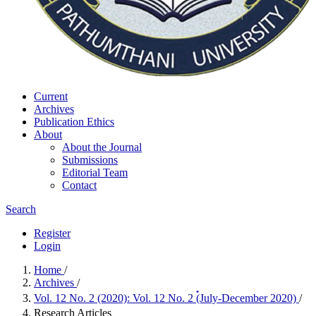
Current
Archives
Publication Ethics
About
About the Journal
Submissions
Editorial Team
Contact
Search
Register
Login
Home
/
Archives
/
Vol. 12 No. 2 (2020): Vol. 12 No. 2 (๋July-December 2020)
/
Research Articles