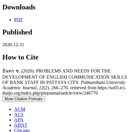
Downloads
PDF
Published
2020-12-31
How to Cite
อินทร ช. (2020). PROBLEMS AND NEEDS FOR THE
DEVELOPMENT OF ENGLISH COMMUNICATION SKILLS
OF BANK STAFF IN PATTAYA CITY.
Pathumthani University
Academic Journal
,
12
(2), 266–276. retrieved from https://so05.tci-
thaijo.org/index.php/ptujournal/article/view/246770
More Citation Formats
ACM
ACS
APA
ABNT
Chicago