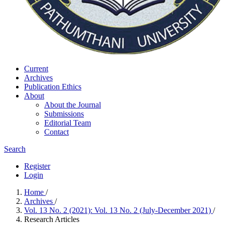
Current
Archives
Publication Ethics
About
About the Journal
Submissions
Editorial Team
Contact
Search
Register
Login
Home
/
Archives
/
Vol. 13 No. 2 (2021): Vol. 13 No. 2 (July-December 2021)
/
Research Articles