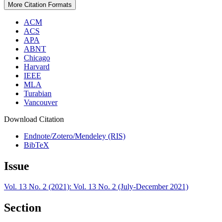
More Citation Formats
ACM
ACS
APA
ABNT
Chicago
Harvard
IEEE
MLA
Turabian
Vancouver
Download Citation
Endnote/Zotero/Mendeley (RIS)
BibTeX
Issue
Vol. 13 No. 2 (2021): Vol. 13 No. 2 (July-December 2021)
Section