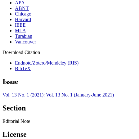
APA
ABNT
Chicago
Harvard
IEEE
MLA
Turabian
Vancouver
Download Citation
Endnote/Zotero/Mendeley (RIS)
BibTeX
Issue
Vol. 13 No. 1 (2021): Vol. 13 No. 1 (January-June 2021)
Section
Editorial Note
License