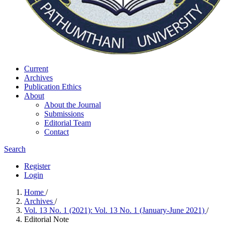
Current
Archives
Publication Ethics
About
About the Journal
Submissions
Editorial Team
Contact
Search
Register
Login
Home
/
Archives
/
Vol. 13 No. 1 (2021): Vol. 13 No. 1 (January-June 2021)
/
Editorial Note