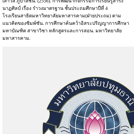
เสาวลี ภูบาลชื่น. (2556). การพัฒนากิจกรรมการเรียนรู้สาระ
นาฏศิลป์ เรื่อง รำวงมาตรฐาน ชั้นประถมศึกษาปีที่ 4
โรงเรียนสาธิตมหาวิทยาลัยมหาสารคาม(ฝ่ายประถม) ตาม
แนวคิดของซิมพ์ซัน. การศึกษาค้นคว้าอิสระปริญญาการศึกษา
มหาบัณฑิต สาขาวิชา หลักสูตรและการสอน. มหาวิทยาลัย
มหาสารคาม.