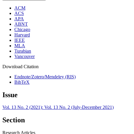
ACM
ACS
APA
ABNT
Chicago
Harvard
IEEE
MLA
Turabian
Vancouver
Download Citation
Endnote/Zotero/Mendeley (RIS)
BibTeX
Issue
Vol. 13 No. 2 (2021): Vol. 13 No. 2 (July-December 2021)
Section
Research Articles