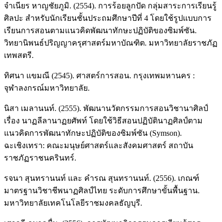
จำเนียร หาญชัยภูมิ. (2554). การร้อยลูกปัด กลุ่มสาระการเรียนรู้
ศิลปะ สำหรับนักเรียนชั้นประถมศึกษาปีที่ 4 โดยใช้รูปแบบการ
เรียนการสอนตามแนวคิดพัฒนาทักษะปฏิบัติของซิมพ์ซัน.
วิทยานิพนธ์ปริญญาครุศาสตร์มหาบัณฑิต. มหาวิทยาลัยราชภัฏ
เทพสตรี.
ทิศนา แขมณี (2545). ศาสตร์การสอน. กรุงเทพมหานคร :
จุฬาลงกรณ์มหาวิทยาลัย.
นิสา เมลานนท์. (2555). พัฒนานวัตกรรมการสอนวิชานาศิลป์
เรื่อง นาฏลีลานาฏยศัพท์ โดยใช้วิธีสอนปฏิบัตินาฏศิลป์ตาม
แนวคิดการพัฒนาทักษะปฏิบัติของซิมพ์ซัน (Symson).
ฉะเชิงเทรา: คณะมนุษย์ศาสตร์และสังคมศาสตร์ สถาบัน
ราชภัฏราชนครินทร์.
รจนา สุนทรานนท์ และ คำรณ สุนทรานนท์. (2556). เกณฑ์
มาตรฐานวิชาชีพนาฏศิลป์ไทย ระดับการศึกษาขั้นพื้นฐาน.
มหาวิทยาลัยเทคโนโลยีราชมงคลธัญบุรี.