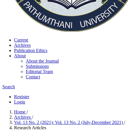
Current
Archives
Publication Ethics
About
About the Journal
Submissions
Editorial Team
Contact
Search
Register
Login
Home
/
Archives
/
Vol. 13 No. 2 (2021): Vol. 13 No. 2 (July-December 2021)
/
Research Articles