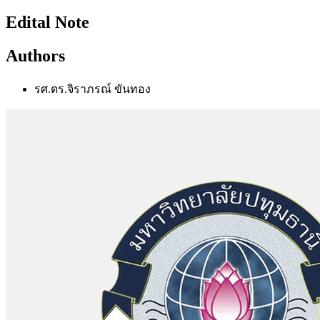
Edital Note
Authors
รศ.ดร.จิราภรณ์ ขันทอง