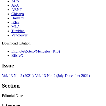
ACS
APA
ABNT
Chicago
Harvard
IEEE
MLA
Turabian
Vancouver
Download Citation
Endnote/Zotero/Mendeley (RIS)
BibTeX
Issue
Vol. 13 No. 2 (2021): Vol. 13 No. 2 (July-December 2021)
Section
Editorial Note
License