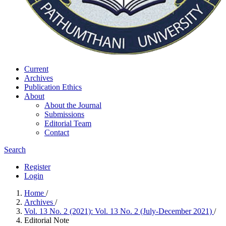
Current
Archives
Publication Ethics
About
About the Journal
Submissions
Editorial Team
Contact
Search
Register
Login
Home
/
Archives
/
Vol. 13 No. 2 (2021): Vol. 13 No. 2 (July-December 2021)
/
Editorial Note