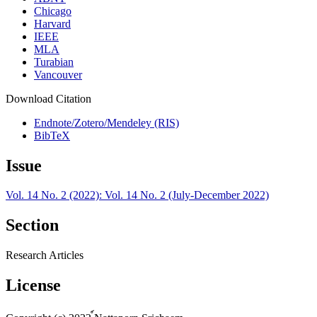
Chicago
Harvard
IEEE
MLA
Turabian
Vancouver
Download Citation
Endnote/Zotero/Mendeley (RIS)
BibTeX
Issue
Vol. 14 No. 2 (2022): Vol. 14 No. 2 (July-December 2022)
Section
Research Articles
License