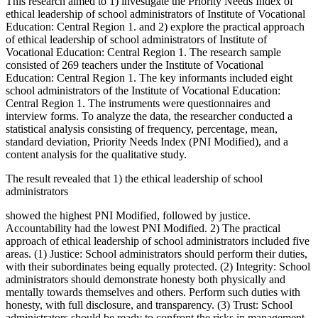
This research aimed to 1) investigate the Priority Needs Index of
ethical leadership of school administrators of Institute of Vocational
Education: Central Region 1. and 2) explore the practical approach
of ethical leadership of school administrators of Institute of
Vocational Education: Central Region 1. The research sample
consisted of 269 teachers under the Institute of Vocational
Education: Central Region 1. The key informants included eight
school administrators of the Institute of Vocational Education:
Central Region 1. The instruments were questionnaires and
interview forms. To analyze the data, the researcher conducted a
statistical analysis consisting of frequency, percentage, mean,
standard deviation, Priority Needs Index (PNI Modified), and a
content analysis for the qualitative study.
The result revealed that 1) the ethical leadership of school
administrators
showed the highest PNI Modified, followed by justice.
Accountability had the lowest PNI Modified. 2) The practical
approach of ethical leadership of school administrators included five
areas. (1) Justice: School administrators should perform their duties,
with their subordinates being equally protected. (2) Integrity: School
administrators should demonstrate honesty both physically and
mentally towards themselves and others. Perform such duties with
honesty, with full disclosure, and transparency. (3) Trust: School
administrators should be ready to confront the risks in management