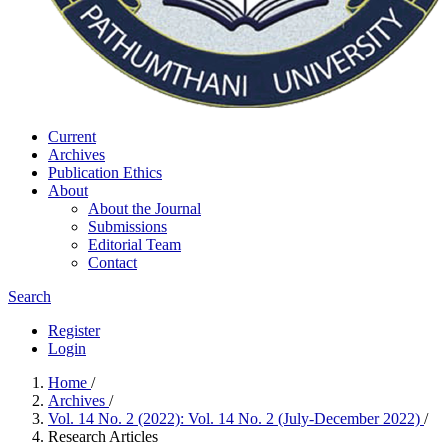
Current
Archives
Publication Ethics
About
About the Journal
Submissions
Editorial Team
Contact
Search
Register
Login
Home
/
Archives
/
Vol. 14 No. 2 (2022): Vol. 14 No. 2 (July-December 2022)
/
Research Articles