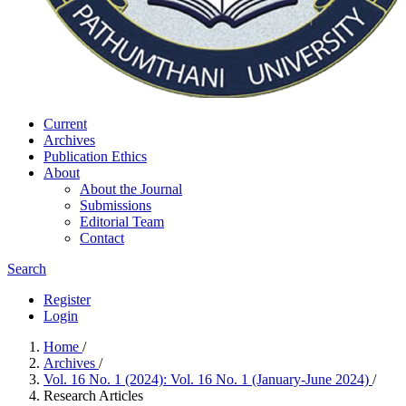
Current
Archives
Publication Ethics
About
About the Journal
Submissions
Editorial Team
Contact
Search
Register
Login
Home
/
Archives
/
Vol. 16 No. 1 (2024): Vol. 16 No. 1 (January-June 2024)
/
Research Articles