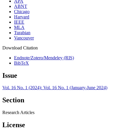
APA
ABNT
Chicago
Harvard
IEEE
MLA
Turabian
Vancouver
Download Citation
Endnote/Zotero/Mendeley (RIS)
BibTeX
Issue
Vol. 16 No. 1 (2024): Vol. 16 No. 1 (January-June 2024)
Section
Research Articles
License