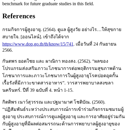
benchmark for future graduate studies in this field.
References
กรมกิจการผู้สูงอายุ. (2564). ดูแล ผู้สูงวัย อย่างไร…ให้สุขกาย
สบายใจ. [ออนไลน์]. เข้าถึงได้จาก
https://www.dop.go.th/th/know/15/741
. เมื่อวันที่ 24 กันยายน
2566.
กันตพร ยอดใชย และ ผาณิกา ทองสง. (2562). “ผลของ
โปรแกรมส่งเสริมภาวะโภชนาการต่อพฤติกรรมสุขภาพด้าน
โภชนาการและภาวะโภชนาการในผู้สูงอายุโรคปอดอุดกั้น
เรื้อรังที่มีภาวะขาดสารอาหาร”. วารสารพยาบาลสงขลา
นครินทร์. ปีที่ 39 ฉบับที่ 4. หน้า 1-15.
กิตติพร เนาว์สุวรรณ และปฐมามาศ โชติบัณ. (2560).
“ปฏิสัมพันธ์ระหว่างประสบการณ์การเข้าร่วมกิจกรรมชมรมผู้
สูงอายุ ประสบการณ์การดูแลผู้สูงอายุ และการอาศัยอยู่ร่วมกัน
กับผู้สูงอายุที่มีผลต่อสมรรถนะด้านการพยาบาลผู้สูงอายุของ