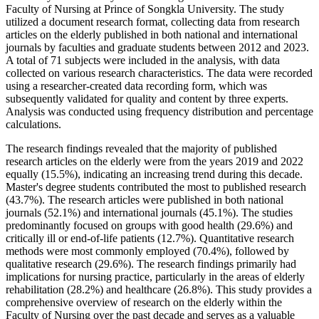
Faculty of Nursing at Prince of Songkla University. The study
utilized a document research format, collecting data from research
articles on the elderly published in both national and international
journals by faculties and graduate students between 2012 and 2023.
A total of 71 subjects were included in the analysis, with data
collected on various research characteristics. The data were recorded
using a researcher-created data recording form, which was
subsequently validated for quality and content by three experts.
Analysis was conducted using frequency distribution and percentage
calculations.
The research findings revealed that the majority of published
research articles on the elderly were from the years 2019 and 2022
equally (15.5%), indicating an increasing trend during this decade.
Master's degree students contributed the most to published research
(43.7%). The research articles were published in both national
journals (52.1%) and international journals (45.1%). The studies
predominantly focused on groups with good health (29.6%) and
critically ill or end-of-life patients (12.7%). Quantitative research
methods were most commonly employed (70.4%), followed by
qualitative research (29.6%). The research findings primarily had
implications for nursing practice, particularly in the areas of elderly
rehabilitation (28.2%) and healthcare (26.8%). This study provides a
comprehensive overview of research on the elderly within the
Faculty of Nursing over the past decade and serves as a valuable