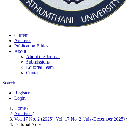
Current
Archives
Publication Ethics
About
About the Journal
Submissions
Editorial Team
Contact
Search
Register
Login
Home
/
Archives
/
Vol. 17 No. 2 (2025): Vol. 17 No. 2 (July-December 2025)
/
Editorial Note