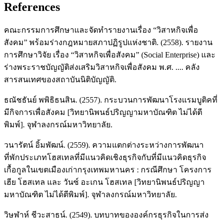
References
คณะกรรมการศึกษาและจัดทำรายงานเรื่อง “วิสาหกิจเพื่อ
สังคม” พร้อมร่างกฎหมายสภาปฏิรูปแห่งชาติ. (2558). รายงาน
การศึกษาวิจัย เรื่อง “วิสาหกิจเพื่อสังคม” (Social Enterprise) และ
ร่างพระราชบัญญัติส่งเสริมวิสาหกิจเพื่อสังคม พ.ศ. .... คลัง
สารสนเทศของสถาบันนิติบัญญัติ.
ธณัชธันย์ พพิธิธนสิน. (2557). กระบวนการพัฒนาโรงแรมบูติคที่
มีกิจการเพื่อสังคม [วิทยานิพนธ์ปริญญามหาบัณฑิต ไม่ได้ตี
พิมพ์]. จุฬาลงกรณ์มหาวิทยาลัย.
วนารัตน์ อิ้มพัฒน์. (2559). ความแตกต่างระหว่างการพัฒนา
ที่พักประเภทโฮสเทลที่มีแนวคิดเชิงธุรกิจกับที่มีแนวคิดธุรกิจ
เกื้อกูลในเขตเมืองเก่ากรุงเทพมหานคร : กรณีศึกษา โครงการ
เฮีย โฮสเทล และ วันซ์ อะเกน โฮสเทล [วิทยานิพนธ์ปริญญา
มหาบัณฑิต ไม่ได้ตีพิมพ์]. จุฬาลงกรณ์มหาวิทยาลัย.
วิษฬาห์ ชีวะสาธน์. (2549). บทบาทขององค์กรธุรกิจในการส่ง