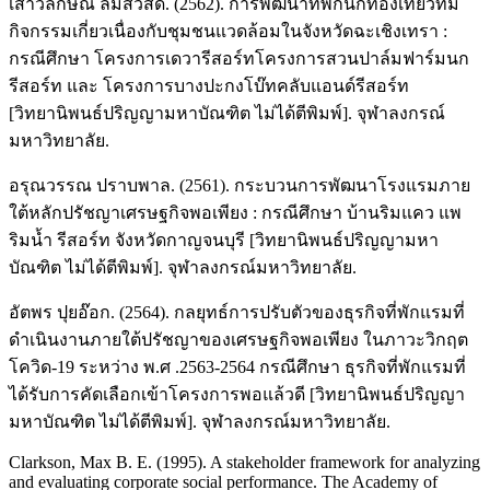
เสาวลักษณ์ ลิ้มสวัสดิ์. (2562). การพัฒนาที่พักนักท่องเที่ยวที่มี
กิจกรรมเกี่ยวเนื่องกับชุมชนแวดล้อมในจังหวัดฉะเชิงเทรา :
กรณีศึกษา โครงการเดวารีสอร์ทโครงการสวนปาล์มฟาร์มนก
รีสอร์ท และ โครงการบางปะกงโบ๊ทคลับแอนด์รีสอร์ท
[วิทยานิพนธ์ปริญญามหาบัณฑิต ไม่ได้ตีพิมพ์]. จุฬาลงกรณ์
มหาวิทยาลัย.
อรุณวรรณ ปราบพาล. (2561). กระบวนการพัฒนาโรงแรมภาย
ใต้หลักปรัชญาเศรษฐกิจพอเพียง : กรณีศึกษา บ้านริมแคว แพ
ริมน้ำ รีสอร์ท จังหวัดกาญจนบุรี [วิทยานิพนธ์ปริญญามหา
บัณฑิต ไม่ได้ตีพิมพ์]. จุฬาลงกรณ์มหาวิทยาลัย.
อัตพร ปุยอ๊อก. (2564). กลยุทธ์การปรับตัวของธุรกิจที่พักแรมที่
ดำเนินงานภายใต้ปรัชญาของเศรษฐกิจพอเพียง ในภาวะวิกฤต
โควิด-19 ระหว่าง พ.ศ .2563-2564 กรณีศึกษา ธุรกิจที่พักแรมที่
ได้รับการคัดเลือกเข้าโครงการพอแล้วดี [วิทยานิพนธ์ปริญญา
มหาบัณฑิต ไม่ได้ตีพิมพ์]. จุฬาลงกรณ์มหาวิทยาลัย.
Clarkson, Max B. E. (1995). A stakeholder framework for analyzing
and evaluating corporate social performance. The Academy of