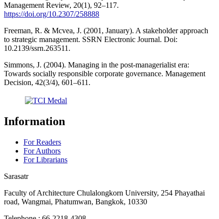
Management Review, 20(1), 92–117.
https://doi.org/10.2307/258888
Freeman, R. & Mcvea, J. (2001, January). A stakeholder approach
to strategic management. SSRN Electronic Journal. Doi:
10.2139/ssrn.263511.
Simmons, J. (2004). Managing in the post-managerialist era:
Towards socially responsible corporate governance. Management
Decision, 42(3/4), 601–611.
Information
For Readers
For Authors
For Librarians
Sarasatr
Faculty of Architecture Chulalongkorn University, 254 Phayathai
road, Wangmai, Phatumwan, Bangkok, 10330
Telephone : 66-2218-4308