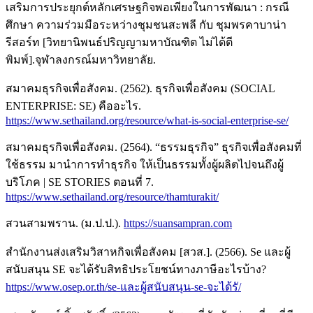
เสริมการประยุกต์หลักเศรษฐกิจพอเพียงในการพัฒนา : กรณี
ศึกษา ความร่วมมือระหว่างชุมชนสะพลี กับ ชุมพรคาบาน่า
รีสอร์ท [วิทยานิพนธ์ปริญญามหาบัณฑิต ไม่ได้ตี
พิมพ์].จุฬาลงกรณ์มหาวิทยาลัย.
สมาคมธุรกิจเพื่อสังคม. (2562). ธุรกิจเพื่อสังคม (SOCIAL
ENTERPRISE: SE) คืออะไร.
https://www.sethailand.org/resource/what-is-social-enterprise-se/
สมาคมธุรกิจเพื่อสังคม. (2564). “ธรรมธุรกิจ” ธุรกิจเพื่อสังคมที่
ใช้ธรรม มานำการทำธุรกิจ ให้เป็นธรรมทั้งผู้ผลิตไปจนถึงผู้
บริโภค | SE STORIES ตอนที่ 7.
https://www.sethailand.org/resource/thamturakit/
สวนสามพราน. (ม.ป.ป.).
https://suansampran.com
สำนักงานส่งเสริมวิสาหกิจเพื่อสังคม [สวส.]. (2566). Se และผู้
สนับสนุน SE จะได้รับสิทธิประโยชน์ทางภาษีอะไรบ้าง?
https://www.osep.or.th/se-และผู้สนับสนุน-se-จะได้รั/