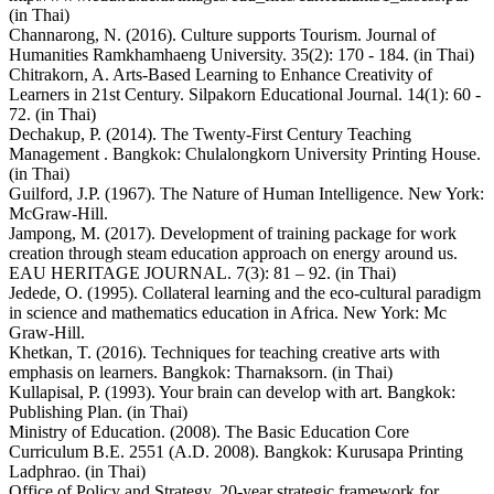
(in Thai)
Channarong, N. (2016). Culture supports Tourism. Journal of
Humanities Ramkhamhaeng University. 35(2): 170 - 184. (in Thai)
Chitrakorn, A. Arts-Based Learning to Enhance Creativity of
Learners in 21st Century. Silpakorn Educational Journal. 14(1): 60 -
72. (in Thai)
Dechakup, P. (2014). The Twenty-First Century Teaching
Management . Bangkok: Chulalongkorn University Printing House.
(in Thai)
Guilford, J.P. (1967). The Nature of Human Intelligence. New York:
McGraw-Hill.
Jampong, M. (2017). Development of training package for work
creation through steam education approach on energy around us.
EAU HERITAGE JOURNAL. 7(3): 81 – 92. (in Thai)
Jedede, O. (1995). Collateral learning and the eco-cultural paradigm
in science and mathematics education in Africa. New York: Mc
Graw-Hill.
Khetkan, T. (2016). Techniques for teaching creative arts with
emphasis on learners. Bangkok: Tharnaksorn. (in Thai)
Kullapisal, P. (1993). Your brain can develop with art. Bangkok:
Publishing Plan. (in Thai)
Ministry of Education. (2008). The Basic Education Core
Curriculum B.E. 2551 (A.D. 2008). Bangkok: Kurusapa Printing
Ladphrao. (in Thai)
Office of Policy and Strategy. 20-year strategic framework for