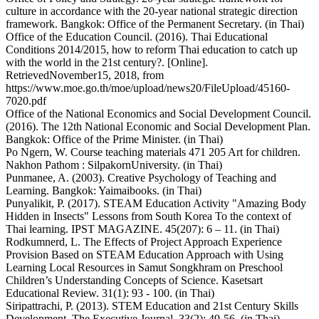
culture in accordance with the 20-year national strategic direction
framework. Bangkok: Office of the Permanent Secretary. (in Thai)
Office of the Education Council. (2016). Thai Educational
Conditions 2014/2015, how to reform Thai education to catch up
with the world in the 21st century?. [Online].
RetrievedNovember15, 2018, from
https://www.moe.go.th/moe/upload/news20/FileUpload/45160-
7020.pdf
Office of the National Economics and Social Development Council.
(2016). The 12th National Economic and Social Development Plan.
Bangkok: Office of the Prime Minister. (in Thai)
Po Ngern, W. Course teaching materials 471 205 Art for children.
Nakhon Pathom : SilpakornUniversity. (in Thai)
Punmanee, A. (2003). Creative Psychology of Teaching and
Learning. Bangkok: Yaimaibooks. (in Thai)
Punyalikit, P. (2017). STEAM Education Activity "Amazing Body
Hidden in Insects" Lessons from South Korea To the context of
Thai learning. IPST MAGAZINE. 45(207): 6 – 11. (in Thai)
Rodkumnerd, L. The Effects of Project Approach Experience
Provision Based on STEAM Education Approach with Using
Learning Local Resources in Samut Songkhram on Preschool
Children’s Understanding Concepts of Science. Kasetsart
Educational Review. 31(1): 93 - 100. (in Thai)
Siripattrachi, P. (2013). STEM Education and 21st Century Skills
Development. The Executive Journal. 33(2): 49-56. (in Thai)