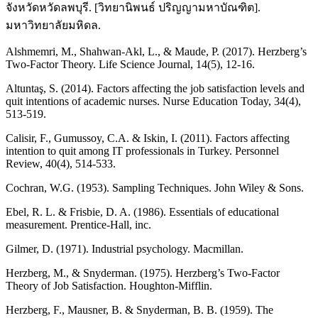
จังหวัดหวัดลพบุรี. [วิทยานิพนธ์ ปริญญามหาบัณฑิต].
มหาวิทยาลัยมหิดล.
Alshmemri, M., Shahwan-Akl, L., & Maude, P. (2017). Herzberg’s
Two-Factor Theory. Life Science Journal, 14(5), 12-16.
Altuntaş, S. (2014). Factors affecting the job satisfaction levels and
quit intentions of academic nurses. Nurse Education Today, 34(4),
513-519.
Calisir, F., Gumussoy, C.A. & Iskin, I. (2011). Factors affecting
intention to quit among IT professionals in Turkey. Personnel
Review, 40(4), 514-533.
Cochran, W.G. (1953). Sampling Techniques. John Wiley & Sons.
Ebel, R. L. & Frisbie, D. A. (1986). Essentials of educational
measurement. Prentice-Hall, inc.
Gilmer, D. (1971). Industrial psychology. Macmillan.
Herzberg, M., & Snyderman. (1975). Herzberg’s Two-Factor
Theory of Job Satisfaction. Houghton-Mifflin.
Herzberg, F., Mausner, B. & Snyderman, B. B. (1959). The