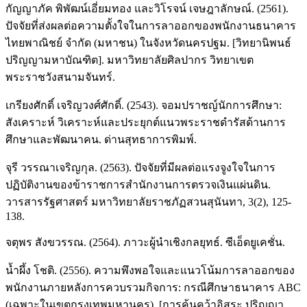
กัญญาภัค พิพัฒน์เอี่ยมทอง และวิโรจน์ เจษฎาลักษณ์. (2561).
ปัจจัยที่ส่งผลต่อความตั้งใจในการลาออกของพนักงานธนาคาร
ไทยพาณิชย์ จำกัด (มหาชน) ในจังหวัดนครปฐม. [วิทยานิพนธ์
ปริญญามหาบัณฑิต]. มหาวิทยาลัยศิลปากร วิทยาเขต
พระราชวังสนามจันทร์.
เกรียงศักดิ์ เจริญวงศ์ศักดิ์. (2543). จอมปราชญ์นักการศึกษา:
สังเคราะห์ วิเคราะห์และประยุกต์แนวพระราชดำรัสด้านการ
ศึกษาและพัฒนาคน. ด่านสุทธาการพิมพ์.
จุรี วรรณาเจริญกุล. (2563). ปัจจัยที่มีผลต่อแรงจูงใจในการ
ปฏิบัติงานของข้าราชการสำนักงานการตรวจเงินแผ่นดิน.
วารสารรัฐศาสตร์ มหาวิทยาลัยราชภัฏสวนสุนันทา, 3(2), 125-
138.
จตุพร สังขวรรณ. (2564). ภาวะผู้นำเชิงกลยุทธ์. ซีเอ็ดยูเคชั่น.
น้ำผึ้ง โชติ. (2556). ความพึงพอใจและแนวโน้มการลาออกของ
พนักงานภายหลังการควบรวมกิจการ: กรณีศึกษาธนาคาร ABC
(เฉพาะในเขตกรุงเทพมหานคร). [การค้นคว้าอิสระ ปริญญา