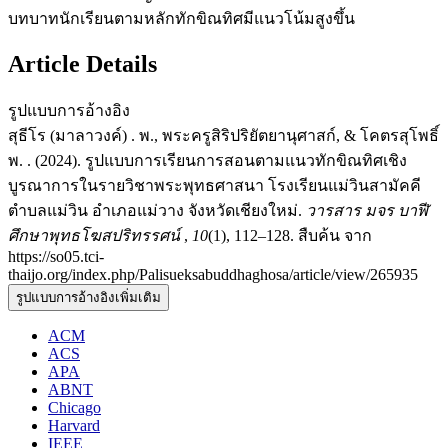
บทบาทนักเรียนตามหลักทักขิณทิศมีแนวโน้มสูงขึ้น
Article Details
รูปแบบการอ้างอิง
สุธีโร (มาลาวงค์) . พ., พระครูสิริปริยัตยานุศาสก์, & โคตรสุโพธิ์
พ. . (2024). รูปแบบการเรียนการสอนตามแนวทักขิณทิศเชิง
บูรณาการในรายวิชาพระพุทธศาสนา โรงเรียนแม่วินสามัคคี
ตำบลแม่วิน อำเภอแม่วาง จังหวัดเชียงใหม่.
วารสาร มจร บาฬี
ศึกษาพุทธโฆสปริทรรศน์
,
10
(1), 112–128. สืบค้น จาก
https://so05.tci-
thaijo.org/index.php/Palisueksabuddhaghosa/article/view/265935
รูปแบบการอ้างอิงเพิ่มเติม
ACM
ACS
APA
ABNT
Chicago
Harvard
IEEE