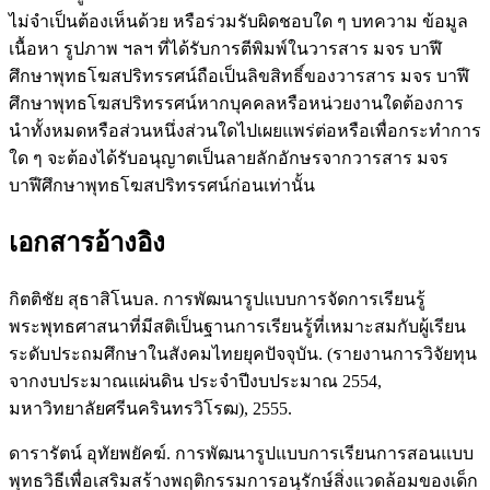
ไม่จำเป็นต้องเห็นด้วย หรือร่วมรับผิดชอบใด ๆ บทความ ข้อมูล
เนื้อหา รูปภาพ ฯลฯ ที่ได้รับการตีพิมพ์ในวารสาร มจร บาฬี
ศึกษาพุทธโฆสปริทรรศน์ถือเป็นลิขสิทธิ์ของวารสาร มจร บาฬี
ศึกษาพุทธโฆสปริทรรศน์หากบุคคลหรือหน่วยงานใดต้องการ
นำทั้งหมดหรือส่วนหนึ่งส่วนใดไปเผยแพร่ต่อหรือเพื่อกระทำการ
ใด ๆ จะต้องได้รับอนุญาตเป็นลายลักอักษรจากวารสาร มจร
บาฬีศึกษาพุทธโฆสปริทรรศน์ก่อนเท่านั้น
เอกสารอ้างอิง
กิตติชัย สุธาสิโนบล. การพัฒนารูปแบบการจัดการเรียนรู้
พระพุทธศาสนาที่มีสติเป็นฐานการเรียนรู้ที่เหมาะสมกับผู้เรียน
ระดับประถมศึกษาในสังคมไทยยุคปัจจุบัน. (รายงานการวิจัยทุน
จากงบประมาณแผ่นดิน ประจำปีงบประมาณ 2554,
มหาวิทยาลัยศรีนครินทรวิโรฒ), 2555.
ดารารัตน์ อุทัยพยัคฆ์. การพัฒนารูปแบบการเรียนการสอนแบบ
พุทธวิธีเพื่อเสริมสร้างพฤติกรรมการอนุรักษ์สิ่งแวดล้อมของเด็ก