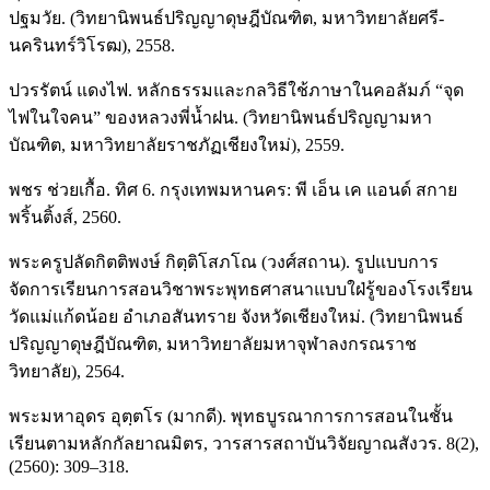
ปฐมวัย. (วิทยานิพนธ์ปริญญาดุษฎีบัณฑิต, มหาวิทยาลัยศรี-
นครินทร์วิโรฒ), 2558.
ปวรรัตน์ แดงไฟ. หลักธรรมและกลวิธีใช้ภาษาในคอลัมภ์ “จุด
ไฟในใจคน” ของหลวงพี่น้ำฝน. (วิทยานิพนธ์ปริญญามหา
บัณฑิต, มหาวิทยาลัยราชภัฏเชียงใหม่), 2559.
พชร ช่วยเกื้อ. ทิศ 6. กรุงเทพมหานคร: พี เอ็น เค แอนด์ สกาย
พริ้นติ้งส์, 2560.
พระครูปลัดกิตติพงษ์ กิตฺติโสภโณ (วงศ์สถาน). รูปแบบการ
จัดการเรียนการสอนวิชาพระพุทธศาสนาแบบใฝ่รู้ของโรงเรียน
วัดแม่แก้ดน้อย อำเภอสันทราย จังหวัดเชียงใหม่. (วิทยานิพนธ์
ปริญญาดุษฎีบัณฑิต, มหาวิทยาลัยมหาจุฬาลงกรณราช
วิทยาลัย), 2564.
พระมหาอุดร อุตฺตโร (มากดี). พุทธบูรณาการการสอนในชั้น
เรียนตามหลักกัลยาณมิตร, วารสารสถาบันวิจัยญาณสังวร. 8(2),
(2560): 309–318.