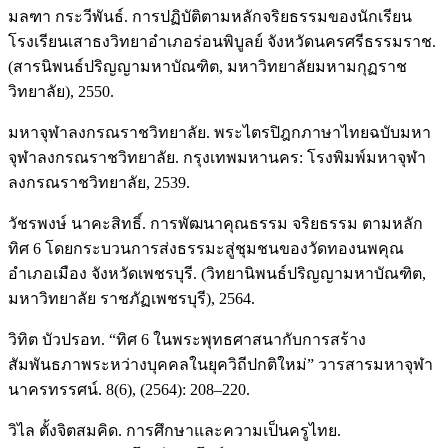
มลฑา กระวีพันธ์. การปฏิบัติตามหลักจริยธรรมของนักเรียน
โรงเรียนเสาธงวิทยาอำเภอร่อนพิบูลย์ จังหวัดนครศรีธรรมราช.
(สารนิพนธ์ปริญญามหาบัณฑิต, มหาวิทยาลัยมหามกุฏราช
วิทยาลัย), 2550.
มหาจุฬาลงกรณราชวิทยาลัย. พระไตรปิฎกภาษาไทยฉบับมหา
จุฬาลงกรณราชวิทยาลัย. กรุงเทพมหานคร: โรงพิมพ์มหาจุฬา
ลงกรณราชวิทยาลัย, 2539.
วัชรพงษ์ นาคะสิทธิ์. การพัฒนาคุณธรรม จริยธรรม ตามหลัก
ทิศ 6 โดยกระบวนการส่งธรรมะสู่ชุมชนของวัดทองนพคุณ
อำเภอเมือง จังหวัดเพชรบุรี. (วิทยานิพนธ์ปริญญามหาบัณฑิต,
มหาวิทยาลัย ราชภัฏเพชรบุรี), 2564.
วิทิต บัวปรอท. “ทิศ 6 ในพระพุทธศาสนากับการสร้าง
สัมพันธภาพระหว่างบุคคลในยุควิถีปกติใหม่” วารสารมหาจุฬา
นาครทรรศน์. 8(6), (2564): 208–220.
วิไล ตั้งจิตสมคิด. การศึกษาและความเป็นครูไทย.