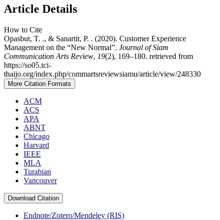
Article Details
How to Cite
Opasbut, T. ., & Sanartit, P. . (2020). Customer Experience
Management on the “New Normal”.
Journal of Siam
Communication Arts Review
,
19
(2), 169–180. retrieved from
https://so05.tci-
thaijo.org/index.php/commartsreviewsiamu/article/view/248330
More Citation Formats
ACM
ACS
APA
ABNT
Chicago
Harvard
IEEE
MLA
Turabian
Vancouver
Download Citation
Endnote/Zotero/Mendeley (RIS)