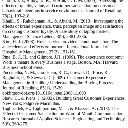
Cronin, J. J., Brady, M. K., & Hult, G. T. M. (2000). Assessing the
effects of quality, value, and customer satisfaction on consumer
behavioral intentions in service environments. Journal of Retailing,
76(2), 193-218.
Khalili, S., Rahchamani, A., & Abtahi, M. (2013). Investigating the
effects of brand experience, trust, perception image and satisfaction
on creating customer loyalty: A case study of laptop market.
Management Science Letters, 3(9), 2381-2386.
Kim, H. J. (2008). Hotel service providers’ emotional labor: The
antecedents and effects on burnout. International Journal of
Hospitality Management, 27(2), 151-161.
Pine, B. J., II., and Gilmore, J.H. (1999). The experience economy:
Work is theatre & every Business a stage. Boston, MA: Harvard
Business School Press.
Puccinellia, N. M., Goodstein, R. C., Grewal, D., Price, R.,
Raghubir, P., & Stewart, D. (2009). Customer Experience
Management in Retailing: Understanding the Buying Process.
Journal of Retailing, 85(1), 15-30.
doi:https://doi.org/10.1016/j.jretai.2008.11.003
Shaw, C., & Ivens, J. (2002). Building Great Customer Experiences.
New York: Palgrave Macmillan.
Taghizadeh, H., Taghipourian, M. J., & Khazaei, A. (2013). The
Effect of Customer Satisfaction on Word of Mouth Communication.
Research Journal of Applied Sciences, Engineering and Technology,
5(8), 269-275.