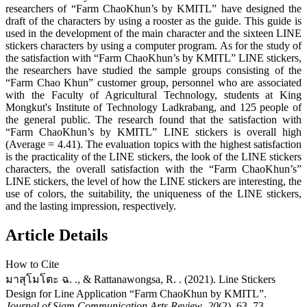
researchers of “Farm ChaoKhun’s by KMITL” have designed the
draft of the characters by using a rooster as the guide. This guide is
used in the development of the main character and the sixteen LINE
stickers characters by using a computer program. As for the study of
the satisfaction with “Farm ChaoKhun’s by KMITL” LINE stickers,
the researchers have studied the sample groups consisting of the
“Farm Chao Khun” customer group, personnel who are associated
with the Faculty of Agricultural Technology, students at King
Mongkut's Institute of Technology Ladkrabang, and 125 people of
the general public. The research found that the satisfaction with
“Farm ChaoKhun’s by KMITL” LINE stickers is overall high
(Average = 4.41). The evaluation topics with the highest satisfaction
is the practicality of the LINE stickers, the look of the LINE stickers
characters, the overall satisfaction with the “Farm ChaoKhun’s”
LINE stickers, the level of how the LINE stickers are interesting, the
use of colors, the suitability, the uniqueness of the LINE stickers,
and the lasting impression, respectively.
Article Details
How to Cite
มาสุโมโตะ ฉ. ., & Rattanawongsa, R. . (2021). Line Stickers
Design for Line Application “Farm ChaoKhun by KMITL”.
Journal of Siam Communication Arts Review
,
20
(2), 63–73.