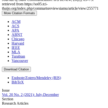
retrieved from https://so05.tci-
thaijo.org/index.php/commartsreviewsiamu/article/view/255771
More Citation Formats
ACM
ACS
APA
ABNT
Chicago
Harvard
IEEE
MLA
Turabian
Vancouver
Download Citation
Endnote/Zotero/Mendeley (RIS)
BibTeX
Issue
Vol. 20 No. 2 (2021): July-December
Section
Research Articles