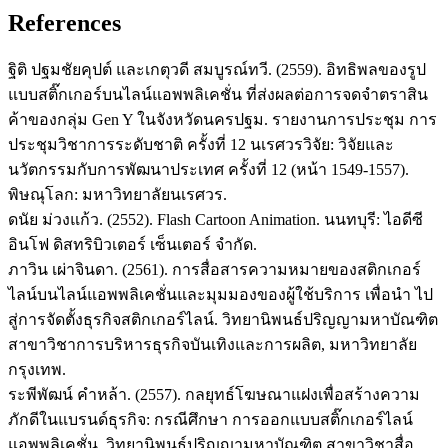
References
ฐิติ ปฐมชัยคุปต์ และเกตุวดี สมบูรณ์ทวี. (2559). อิทธิพลของรูป
แบบสติ๊กเกอร์บนไลน์แอพพลิเคชั่น ที่ส่งผลต่อการจดจำตราสิน
ค้าของกลุ่ม Gen Y ในจังหวัดนครปฐม. รายงานการประชุม การ
ประชุมวิชาการระดับชาติ ครั้งที่ 12 นเรศวรวิจัย: วิจัยและ
นวัตกรรมกับการพัฒนาประเทศ ครั้งที่ 12 (หน้า 1549-1557).
พิษณุโลก: มหาวิทยาลัยนเรศวร.
ดนัย ม่วงแก้ว. (2552). Flash Cartoon Animation. นนทบุรี: ไอดีซี
อินโฟ ดิสทริบิวเตอร์ เซ็นเตอร์ จำกัด.
ภาวิน เผ่าจินดา. (2561). การสื่อสารความหมายของสติกเกอร์
ไลน์บนไลน์แอพพลิเคชั่นและมุมมองของผู้ใช้บริการ เพื่อนำ ไป
สู่การจัดตั้งธุรกิจสติกเกอร์ไลน์. วิทยานิพนธ์ปริญญามหาบัณฑิต
สาขาวิชาการบริหารธุรกิจบันเทิงและการผลิต, มหาวิทยาลัย
กรุงเทพ.
ระพีพัฒน์ คำหล้า. (2557). กลยุทธ์โฆษณาแฝงเพื่อสร้างความ
ภักดีในแบรนด์ธุรกิจ: กรณีศึกษา การออกแบบสติ๊กเกอร์ไลน์
แอพพลิเคชั่น. วิทยานิพนธ์ปริญญามหาบัณฑิต สาขาวิชาสื่อ