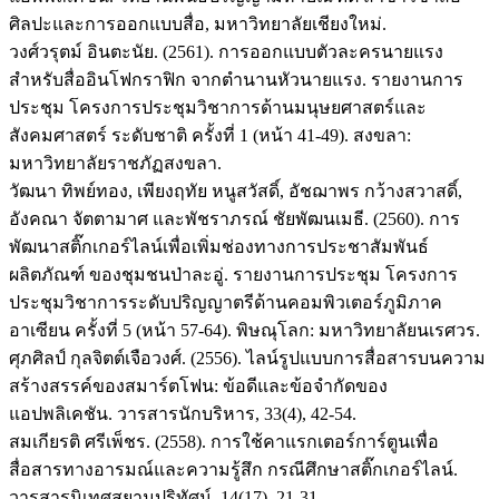
ศิลปะและการออกแบบสื่อ, มหาวิทยาลัยเชียงใหม่.
วงศ์วรุตม์ อินตะนัย. (2561). การออกแบบตัวละครนายแรง
สำหรับสื่ออินโฟกราฟิก จากตำนานหัวนายแรง. รายงานการ
ประชุม โครงการประชุมวิชาการด้านมนุษยศาสตร์และ
สังคมศาสตร์ ระดับชาติ ครั้งที่ 1 (หน้า 41-49). สงขลา:
มหาวิทยาลัยราชภัฏสงขลา.
วัฒนา ทิพย์ทอง, เพียงฤทัย หนูสวัสดิ์, อัชฌาพร กว้างสวาสดิ์,
อังคณา จัตตามาศ และพัชราภรณ์ ชัยพัฒนเมธี. (2560). การ
พัฒนาสติ๊กเกอร์ไลน์เพื่อเพิ่มช่องทางการประชาสัมพันธ์
ผลิตภัณฑ์ ของชุมชนป่าละอู่. รายงานการประชุม โครงการ
ประชุมวิชาการระดับปริญญาตรีด้านคอมพิวเตอร์ภูมิภาค
อาเซียน ครั้งที่ 5 (หน้า 57-64). พิษณุโลก: มหาวิทยาลัยนเรศวร.
ศุภศิลป์ กุลจิตต์เจือวงศ์. (2556). ไลน์รูปแบบการสื่อสารบนความ
สร้างสรรค์ของสมาร์ตโฟน: ข้อดีและข้อจำกัดของ
แอปพลิเคชัน. วารสารนักบริหาร, 33(4), 42-54.
สมเกียรติ ศรีเพ็ชร. (2558). การใช้คาแรกเตอร์การ์ตูนเพื่อ
สื่อสารทางอารมณ์และความรู้สึก กรณีศึกษาสติ๊กเกอร์ไลน์.
วารสารนิเทศสยามปริทัศน์, 14(17), 21-31.