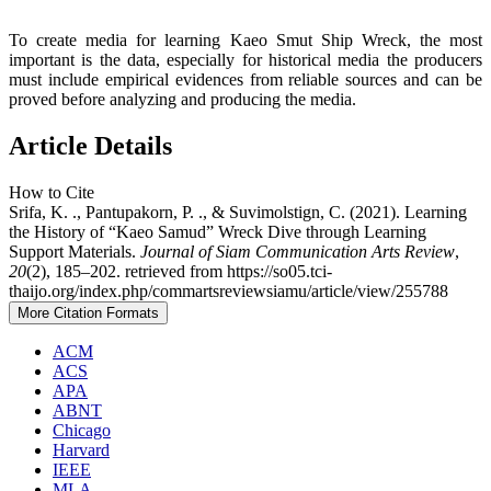
To create media for learning Kaeo Smut Ship Wreck, the most
important is the data, especially for historical media the producers
must include empirical evidences from reliable sources and can be
proved before analyzing and producing the media.
Article Details
How to Cite
Srifa, K. ., Pantupakorn, P. ., & Suvimolstign, C. (2021). Learning
the History of “Kaeo Samud” Wreck Dive through Learning
Support Materials.
Journal of Siam Communication Arts Review
,
20
(2), 185–202. retrieved from https://so05.tci-
thaijo.org/index.php/commartsreviewsiamu/article/view/255788
More Citation Formats
ACM
ACS
APA
ABNT
Chicago
Harvard
IEEE
MLA