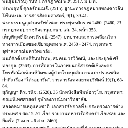
พันธุมนาวิน) วันที่ 1 กรกฎาคม พ.ศ. 2517. ม.ป.ท.
ประพฤทธิ์ ศุกลรัตนเมธี. (2515). ฐานะทางกฎหมายของชาวจีน
โพ้นทะเล. วารสารสังคมศาสตร์, 9(1), 39-41.
พระธรรมนูญศาลทรัพย์เชลย พระพุทธศักราช 2460. (2460, 23
กรกฎาคม). ราชกิจจานุเบกษา. เล่ม 34, หน้า 353.
เพ็ญพิสุทธิ์ อินทรภิรมย์. (2547). บทบาทและการเคลื่อนไหว
ทางการเมืองของเซียวฮุดเสง พ.ศ. 2450 - 2474. กรุงเทพฯ:
จุฬาลงกรณ์มหาวิทยาลัย.
มนต์ศักดิ์ เกษศิรินทร์เทพ, สมคเน วรวิวัฒน์, และประยุกต์ ศรี
ทองกูล. (2563). การสื่อสารในภาพยนตร์สารคดีเชิงละคร
โทรทัศน์สะท้อนชีวิตของผู้ป่วยโรคบุคลิกภาพแปรปรวนชนิด
ก้ำกึ่ง เรื่อง “ใต้รอยกรีด”. วารสารนิเทศสยามปริทัศน์ 19(1), 68-
84.
สุกัญญา ตีระวนิช. (2528). 35 นักหนังสือพิมพ์อาวุโส. กรุงเทพฯ:.
คณะนิเทศศาสตร์ จุฬาลงกรณ์มหาวิทยาลัย.
หอจดหมายเหตุแห่งชาติ. เอกสารรัชกาลที่ 6 กระทรวงการต่าง
ประเทศ ร.6ต.15.2/1 เรื่อง รายงานทหารเรือจับคร่าเรือเชลย และ
ยึดเรือ (7 เม.ย. - 6 ส.ค. 2460)
หอจดหมายเหตุแห่งชาติ. เอกสารรัชกาลที่ 6 กระทรวงการต่าง