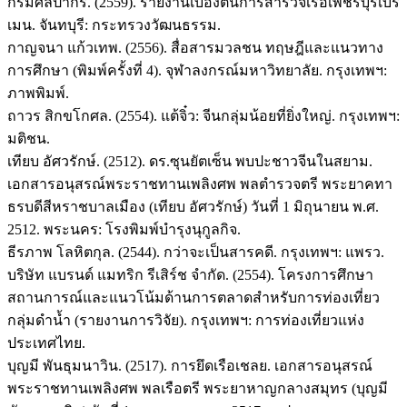
กรมศิลปากร. (2559). รายงานเบื้องต้นการสำรวจเรือเพชรบุรีเบร
เมน. จันทบุรี: กระทรวงวัฒนธรรม.
กาญจนา แก้วเทพ. (2556). สื่อสารมวลชน ทฤษฎีและแนวทาง
การศึกษา (พิมพ์ครั้งที่ 4). จุฬาลงกรณ์มหาวิทยาลัย. กรุงเทพฯ:
ภาพพิมพ์.
ถาวร สิกขโกศล. (2554). แต้จิ๋ว: จีนกลุ่มน้อยที่ยิ่งใหญ่. กรุงเทพฯ:
มติชน.
เทียบ อัศวรักษ์. (2512). ดร.ซุนยัตเซ็น พบปะชาวจีนในสยาม.
เอกสารอนุสรณ์พระราชทานเพลิงศพ พลตำรวจตรี พระยาคทา
ธรบดีสีหราชบาลเมือง (เทียบ อัศวรักษ์) วันที่ 1 มิถุนายน พ.ศ.
2512. พระนคร: โรงพิมพ์บำรุงนุกูลกิจ.
ธีรภาพ โลหิตกุล. (2544). กว่าจะเป็นสารคดี. กรุงเทพฯ: แพรว.
บริษัท แบรนด์ แมทริก รีเสิร์ช จํากัด. (2554). โครงการศึกษา
สถานการณ์และแนวโน้มด้านการตลาดสําหรับการท่องเที่ยว
กลุ่มดําน้ำ (รายงานการวิจัย). กรุงเทพฯ: การท่องเที่ยวแห่ง
ประเทศไทย.
บุญมี พันธุมนาวิน. (2517). การยึดเรือเชลย. เอกสารอนุสรณ์
พระราชทานเพลิงศพ พลเรือตรี พระยาหาญกลางสมุทร (บุญมี