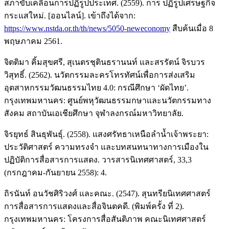
สภาขับเคลื่อนการปฏิรูปประเทศ. (2559). การ ปฏิรูปเศรษฐกิจ
กระแสใหม่. [ออนไลน์]. เข้าถึงได้จาก:
https://www.nstda.or.th/th/news/5050-neweconomy
สืบค้นเมื่อ 8
พฤษภาคม 2561.
จิตติมา คิ้มสุขศรี, สุเนตรชุตินธรานนท์ และสรรัตน์ จิรบวร
วิสุทธิ์. (2562). นวัตกรรมละครโทรทัศน์เพื่อการส่งเสริม
อุตสาหกรรมวัฒนธรรมไทย 4.0: กรณีศึกษา ‘ผัดไทย’.
กรุงเทพมหานคร: ศูนย์พหุวัฒนธรรมกษาและนวัตกรรมทาง
สังคม สถาบันเอเชียศึกษา จุฬาลงกรณ์มหาวิทยาลัย.
จิรยุทธ์ สินธุพันธุ์. (2558). แสงศรัทธาเหนือลำน้ำเจ้าพระยา:
ประวัติศาสตร์ ความทรงจำ และบทสนทนาทางการเมืองใน
ปฏิบัติการสื่อสารการแสดง. วารสารนิเทศศาสตร์, 33,3
(กรกฎาคม-กันยายน 2558): 4.
ถิรนันท์ อนวัชศิริวงศ์ และคณะ. (2547). สุนทรียนิเทศศาสตร์
การสื่อสารการแสดงและสื่อจินตคดี. (พิมพ์ครั้ง ที่ 2).
กรุงเทพมหานคร: โครงการสื่อสันติภาพ คณะนิเทศศาสตร์