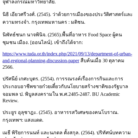
จุฬาลงกรณ์มหาวิทยาลัย.
นิธิ เอียวศรีวงศ์. (2545). ว่าด้วยการเมืองของประวัติศาสตร์และ
ความทรงจำ. กรุงเทพมหานคร : มติชน.
นิพัทธ์ชนก นาจพินิจ. (2565).พื้นที่อาหาร Food Space ผู้คน
ชุมชน เมือง. [ออนไลน์]. เข้าถึงได้จาก:
https://www.tuda.or.th/index.php/2021/09/13/department-of-urban-
and-regional-planning-discussion-paper
สืบค้นเมื่อ 30 ตุลาคม
2566.
ปรัศนีย์ เกศะบุตร. (2554). การรณรงค์เรื่องการกินและการ
ประกอบอาชีพขายก๋วยเตี๋ยวกับนโยบายสร้างชาติของรัฐบาล
จอมพล ป. พิบูลสงครามใน พ.ศ.2485-2487. BU Academic
Review.
ประยูร อุลุชาฎะ. (2545). อาหารรสวิเศษของคนโบราณ.
กรุงเทพฯ: แสงแดด.
เมธี พิริยการนนท์ และนภดล ตั้งสกุล. (2564). ปริทัศน์บทความ