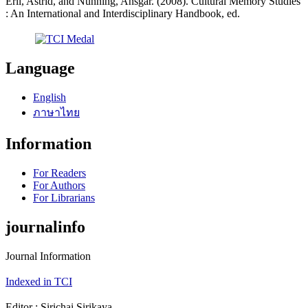
Erll, Astrid, and Nunning, Ansgar. (2008). Cultural Memory Studies
: An International and Interdisciplinary Handbook, ed.
Language
English
ภาษาไทย
Information
For Readers
For Authors
For Librarians
journalinfo
Journal Information
Indexed in TCI
Editor : Sirichai Sirikaya