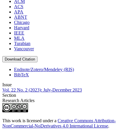
ACM
ACS
APA
ABNT
Chicago
Harvard
IEEE
MLA
Turabian
Vancouver
Download Citation
Endnote/Zotero/Mendeley (RIS)
BibTeX
Issue
Vol. 22 No. 2 (2023): July-December 2023
Section
Research Articles
This work is licensed under a
Creative Commons Attribution-
NonCommercial-NoDerivatives 4.0 International License
.