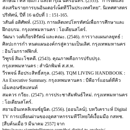
ลักษณา คล้ายแก้ว และดารุณี นครอินทร์. (2555). “การจัดและ
ส่งเสริมรายการบนอินเตอร์เน็ตทีวีในประเทศไทย”. นิเทศศาสตร
ปริทัศน์, ปีที่ 16 ฉบับที่ 1 : 151-165.
วสันต์ อติศัพท์. (2533). การผลิตเทปโทรทัศน์เพื่อการศึกษาและ
ฝึกอบรม. กรุงเทพมหานคร : โอเดียนสโตร์.
วัฒนา วงศ์เกียรติรัตน์ และคณะ. (2546). การวางแผนกลยุทธ์ :
ศิลปะการกำ หนดแผนองค์กรสู่ความเป็นเลิศ. กรุงเทพมหานคร
: อินโนกราฟฟิกส์.
วิฑูรย์ สิมะโชคดี. (2543). คุณภาพคือการปรับปรุง.
กรุงเทพมหานคร : สำนักพิมพ์ ส.ส.ท.
วีรพจน์ ลือประสิทธิ์สกุล. (2540). TQM LIVING HANDBOOK :
An Executive Summary. กรุงเทพมหานคร : บีพีอาร์แอนด์ทีคิว
เอ็มคอนซัลแทนท์
สมควร กวียะ. (2547). การประชาสัมพันธ์ใหม่. กรุงเทพมหานคร
: โอเดียนสโตร์.
สยามอินเทลลิเจนซ์ยูนิต. (2556). [ออนไลน์]. บทวิเคราะห์ Digital
TV การเปลี่ยนผ่านของอุตสาหกรรมทีวีไทยใต้เงื้อมมือ กสทช.
[สืบค้นเมื่อ 9 มีนาคม 2557] จาก
http://www.siamintelligence.com/thai-digital-tv-analysis/