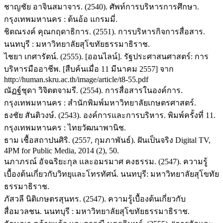
ชาญชัย อาจินสมาจาร. (2540). ศัพท์การบริหารการศึกษา.
กรุงเทพมหานคร : ต้นอ้อ แกรมมี่.
ชิตณรงค์ คุณกฤดาธิการ. (2551). การบริหารกิจการสื่อสาร.
นนทบุรี : มหาวิทยาลัยสุโขทัยธรรมาธิราช.
ไชยา เกศารัตน์. (2555). [ออนไลน์]. รัฐประศาสนศาสตร์: การ
บริหารมืออาชีพ. [สืบค้นเมื่อ 11 มีนาคม 2557] จาก
http://human.skru.ac.th/image/article/t8-55.pdf
ณัฏฐ์ชุดา วิจิตตจามรี. (2554). การสื่อสารในองค์การ.
กรุงเทพมหานคร : สำนักพิมพ์มหาวิทยาลัยเกษตรศาสตร์.
ธงชัย สันติวงษ์. (2543). องค์การและการบริหาร. พิมพ์ครั้งที่ 11.
กรุงเทพมหานคร : ไทยวัฒนาพานิช.
ธาม เชื้อสถาปนศิริ. (2557, กุมภาพันธ์). ฝันเป็นจริง Digital TV,
4PM for Public Media, 2014 (2), 50.
นภาภรณ์ อัจฉริยะกุล และอมรมาศ คงธรรม. (2547). ความรู้
เบื้องต้นเกี่ยวกับวิทยุและโทรทัศน์. นนทบุรี: มหาวิทยาลัยสุโขทัย
ธรรมาธิราช.
ภัสวลี นิติเกษตรสุนทร. (2547). ความรู้เบื้องต้นเกี่ยวกับ
สื่อมวลชน. นนทบุรี : มหาวิทยาลัยสุโขทัยธรรมาธิราช.