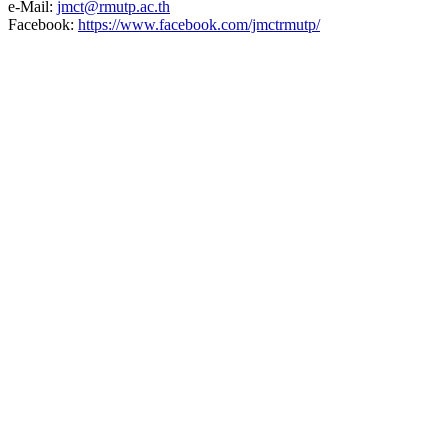
e-Mail:
jmct@rmutp.ac.th
Facebook:
https://www.facebook.com/jmctrmutp/