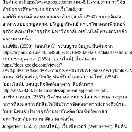
สืบค้นจาก https://www.google.com/สมศ.-8.11-รายงานการวิจัย
หัวข้อการศึกษาระบบจัดการเว็บไซต์.pdf.
พงศ์ศิริ ธรรมมี และชาญณรงค์ เกตุสาลี. (2560). ระบบจัดส่ง
อาหารแบบชาญฉลาด. ปริญญานิพนธ์ สาขาวิชาคอมพิวเตอร์
ธุรกิจ คณะบริหารธุรกิจ มหาวิทยาลัยเทคโนโลยีพระจอมเกล้า
พระนครเหนือ.
มนต์ชัย. (2558). [ออนไลน์]. ระบบฐานข้อมูล. สืบค้นจาก
https://mpnn2551.net46.netSubject/DBMS32042014/dataBaseIntro.h
ระบบชาญฉลาด. (2558). [ออนไลน์]. สืบค้นจาก
https://docs.google.com/viewer?
a=v&pid=sites&srcid=ZGVmYXVsdGRvbWFpbnxsZWFybml
สมพล หิรัญเจริญ, ปิยณัฐ ทิพย์รักษ์ และสมาน โพธิ. (2554).
[ออนไลน์]. แผนธุรกิจจัดส่งอาหาร. สืบค้นจาก
http://202.28.88.123/dcms/files/approval-appendices.pdf.
อรพิชา แซ่อุ่ย. (2557). ปัจจัยทางด้านการสื่อสารการตลาดบูรณ
าการที่ส่งผลการตัดสินใจใช้บริการจัดส่งอาหารส่งตรงถึงบ้าน.
วิทยานิพนธ์บริหารธุรกิจมหาบัณฑิต บัณฑิตวิทยาลัย
มหาวิทยาลัยนานาชาติแสตมฟอร์ด.
Jobperfect. (2555). [ออนไลน์]. เว็บเซิฟเวอร์ (Web Server). สืบค้น