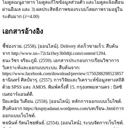
โมดูลเมนูอาหาร โมดูลแก้ไขข้อมูลส่วนตัว และโมดูลแจ้งเตือน
ผ่านอีเมล และ 3) ผลประสิทธิภาพของระบบโดยภาพรวมอยู่ใน
ระดับมาก (
=4.00)
เอกสารอ้างอิง
ชี้ช่องรวย. (2558). [ออนไลน์]. Delivery ส่งเร็วขายเร็ว. สืบค้น
จาก http://www.xn--72cfa1hey3b0dtji.com/content/1294.
ธนะวัชร จริยะภูมิ. (2559). เอกสารประกอบการเรียนวิชาการ
วิเคราะห์และออกแบบระบบ. สืบค้นจาก:
https://www.facebook.com/download/preview/1750288298523857
ธานินทร์ ศิลป์จารุ. (2557). การวิจัยและวิเคราะห์ข้อมูลทางสถิติ
ด้วย SPSS และ AMOS. พิมพ์ครั้งที่ 15. กรุงเทพมหานคร : บิสซิ
เนสอาร์แอนด์ดี.
ปิยะดนัย วิเคียน. (2558). [ออนไลน์]. หลักการออกแบบเว็บไซต์.
สืบค้นจาก https://krupiyadanai.wordpress.com/บทเรียน-.html/การ
ออกแบบเว็บไซต์.
พจนันท์ รัตนไชยพันธ์. (2554). [ออนไลน์]. ระบบจัดการเว็บไซต์.