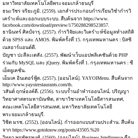
มหาวิทยาลัยเทคโนโลยีพระจอมเกล้าธนบุรี
ธนะวัชร จริยะภูมิ. (2559). เอกสำรประกอบกำรเรียนวิชำกำรวิ
เครำะห์และออกแบบระบบ. สืบค้นจาก https://www.
facebook.com/download/preview/1750288298523857.
ธานินทร์ ศิลป์จารุ. (2557). กำรวิจัยและวิเครำะห์ข้อมูลทำงสถิติ
ด้วย SPSS และ AMOS. พิมพ์ครั้งที่ 15. กรุงเทพมหานคร : บิสซิ
เนสอาร์แอนด์ดี.
บัญชา ปะสีละเตสัง. (2557). พัฒนำเว็บแอปพลิเคชันด้วย PHP
ร่วมกับ MySQL และ jQuery. พิมพ์ครั้งที่ 1. กรุงเทพมหานคร : ซี
เอ็ดยูเคชั่น.
เอ็มเค อินเตอร์ฟู้ด. (2557). [ออนไลน์]. YAYOIMenu. สืบค้นจาก
http://www.yayoirestaurants.com/th.
วสันต์ ฤกษ์องค์ดี. (2556). ระบบร้ำนอำหำรออนไลน์. ปริญญา
วิทยาศาสตรมหาบัณฑิต, สาขาวิชาเทคโนโลยีสารสนเทศ,
คณะเทคโนโลยีสารสนเทศ, มหาวิทยาลัยเทคโนโลยี
พระจอมเกล้าธนบุรี.
วิชิต มรช. (2552). [ออนไลน์]. กำรออกแบบส่วนประสำน. สืบค้น
จาก https://www.gotoknow.org/posts/43505.%20
วิทยา พรพัชรพงศ์. (2560). [ออนไลน์]. Business Intelligence คือ