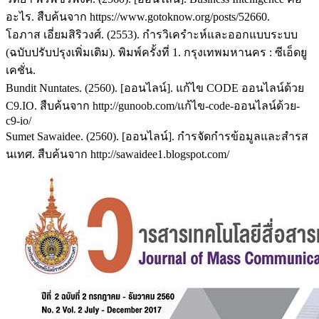
อะไร. สืบค้นจาก https://www.gotoknow.org/posts/52660.
โอภาส เอี่ยมสิริวงศ์. (2553). กำรวิเครำะห์และออกแบบระบบ
(ฉบับปรับปรุงเพิ่มเติม). พิมพ์ครั้งที่ 1. กรุงเทพมหานคร : ซีเอ็ดยู
เคชั่น.
Bundit Nuntates. (2560). [ออนไลน์]. แก้ไข CODE ออนไลน์ด้วย
C9.IO. สืบค้นจาก http://gunoob.com/แก้ไข-code-ออนไลน์ด้วย-
c9-io/
Sumet Sawaidee. (2560). [ออนไลน์]. กำรจัดกำรข้อมูลและสำรส
นเทศ. สืบค้นจาก http://sawaidee1.blogspot.com/