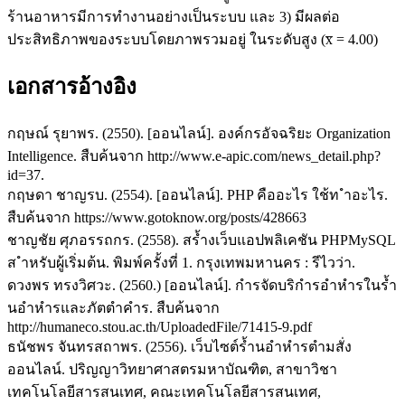
ร้านอาหารมีการทำงานอย่างเป็นระบบ และ 3) มีผลต่อ
ประสิทธิภาพของระบบโดยภาพรวมอยู่ ในระดับสูง (x̅ = 4.00)
เอกสารอ้างอิง
กฤษณ์ รุยาพร. (2550). [ออนไลน์]. องค์กรอัจฉริยะ Organization
Intelligence. สืบค้นจาก http://www.e-apic.com/news_detail.php?
id=37.
กฤษดา ชาญรบ. (2554). [ออนไลน์]. PHP คืออะไร ใช้ท ำอะไร.
สืบค้นจาก https://www.gotoknow.org/posts/428663
ชาญชัย ศุภอรรถกร. (2558). สร้ำงเว็บแอปพลิเคชัน PHPMySQL
ส ำหรับผู้เริ่มต้น. พิมพ์ครั้งที่ 1. กรุงเทพมหานคร : รีไวว่า.
ดวงพร ทรงวิศวะ. (2560.) [ออนไลน์]. กำรจัดบริกำรอำหำรในร้ำ
นอำหำรและภัตตำคำร. สืบค้นจาก
http://humaneco.stou.ac.th/UploadedFile/71415-9.pdf
ธนัชพร จันทรสถาพร. (2556). เว็บไซต์ร้ำนอำหำรตำมสั่ง
ออนไลน์. ปริญญาวิทยาศาสตรมหาบัณฑิต, สาขาวิชา
เทคโนโลยีสารสนเทศ, คณะเทคโนโลยีสารสนเทศ,