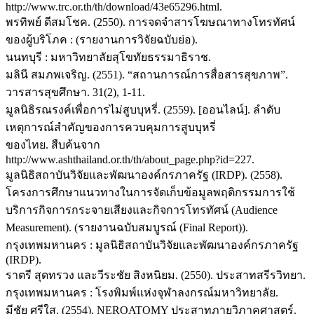
http://www.trc.or.th/th/download/43e65296.html.
พรทิพย์ ดีสมโชค. (2550). การจดจำสารโฆษณาทางโทรทัศน์
ของผู้บริโภค : (รายงานการวิจัยฉบับย่อ).
นนทบุรี : มหาวิทยาลัยสุโขทัยธรรมาธิราช.
มลินี สมภพเจริญ. (2551). “สถานการณ์การสื่อสารสุขภาพ”.
วารสารสุขศึกษา. 31(2), 1-11.
มูลนิธิรณรงค์เพื่อการไม่สูบบุหรี่. (2559). [ออนไลน์]. ลำดับ
เหตุการณ์สำคัญของการควบคุมการสูบบุหรี่
ของไทย. สืบค้นจาก
http://www.ashthailand.or.th/th/about_page.php?id=227.
มูลนิธิสถาบันวิจัยและพัฒนาองค์กรภาครัฐ (IRDP). (2558).
โครงการศึกษาแนวทางในการจัดเก็บข้อมูลพฤติกรรมการใช้
บริการกิจการกระจายเสียงและกิจการโทรทัศน์ (Audience
Measurement). (รายงานฉบับสมบูรณ์ (Final Report)).
กรุงเทพมหานคร : มูลนิธิสถาบันวิจัยและพัฒนาองค์กรภาครัฐ
(IRDP).
ราตรี สุดทรวง และวีระชัย สิงหนิยม. (2550). ประสาทสรีรวิทยา.
กรุงเทพมหานคร : โรงพิมพ์แห่งจุฬาลงกรณ์มหาวิทยาลัย.
มีชัย ศรีใส. (2554). NEROATOMY ประสาทภายวิภาคศาสตร์.