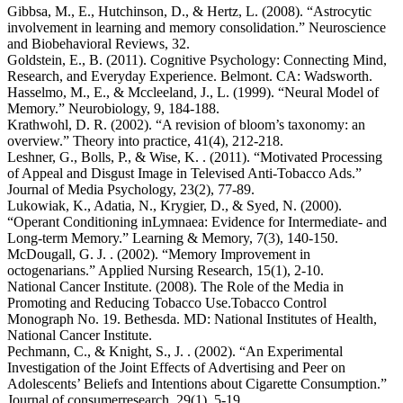
Gibbsa, M., E., Hutchinson, D., & Hertz, L. (2008). “Astrocytic
involvement in learning and memory consolidation.” Neuroscience
and Biobehavioral Reviews, 32.
Goldstein, E., B. (2011). Cognitive Psychology: Connecting Mind,
Research, and Everyday Experience. Belmont. CA: Wadsworth.
Hasselmo, M., E., & Mccleeland, J., L. (1999). “Neural Model of
Memory.” Neurobiology, 9, 184-188.
Krathwohl, D. R. (2002). “A revision of bloom’s taxonomy: an
overview.” Theory into practice, 41(4), 212-218.
Leshner, G., Bolls, P., & Wise, K. . (2011). “Motivated Processing
of Appeal and Disgust Image in Televised Anti-Tobacco Ads.”
Journal of Media Psychology, 23(2), 77-89.
Lukowiak, K., Adatia, N., Krygier, D., & Syed, N. (2000).
“Operant Conditioning inLymnaea: Evidence for Intermediate- and
Long-term Memory.” Learning & Memory, 7(3), 140-150.
McDougall, G. J. . (2002). “Memory Improvement in
octogenarians.” Applied Nursing Research, 15(1), 2-10.
National Cancer Institute. (2008). The Role of the Media in
Promoting and Reducing Tobacco Use.Tobacco Control
Monograph No. 19. Bethesda. MD: National Institutes of Health,
National Cancer Institute.
Pechmann, C., & Knight, S., J. . (2002). “An Experimental
Investigation of the Joint Effects of Advertising and Peer on
Adolescents’ Beliefs and Intentions about Cigarette Consumption.”
Journal of consumerresearch, 29(1), 5-19.