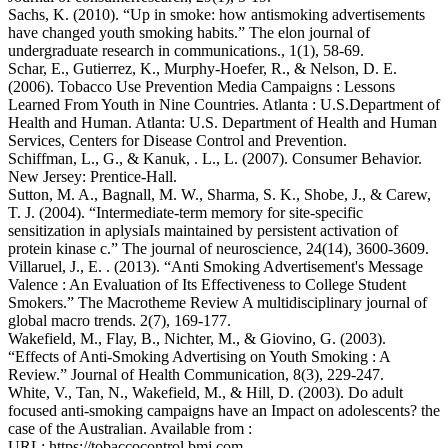
Sachs, K. (2010). “Up in smoke: how antismoking advertisements
have changed youth smoking habits.” The elon journal of
undergraduate research in communications., 1(1), 58-69.
Schar, E., Gutierrez, K., Murphy-Hoefer, R., & Nelson, D. E.
(2006). Tobacco Use Prevention Media Campaigns : Lessons
Learned From Youth in Nine Countries. Atlanta : U.S.Department of
Health and Human. Atlanta: U.S. Department of Health and Human
Services, Centers for Disease Control and Prevention.
Schiffman, L., G., & Kanuk, . L., L. (2007). Consumer Behavior.
New Jersey: Prentice-Hall.
Sutton, M. A., Bagnall, M. W., Sharma, S. K., Shobe, J., & Carew,
T. J. (2004). “Intermediate-term memory for site-specific
sensitization in aplysiaIs maintained by persistent activation of
protein kinase c.” The journal of neuroscience, 24(14), 3600-3609.
Villaruel, J., E. . (2013). “Anti Smoking Advertisement's Message
Valence : An Evaluation of Its Effectiveness to College Student
Smokers.” The Macrotheme Review A multidisciplinary journal of
global macro trends. 2(7), 169-177.
Wakefield, M., Flay, B., Nichter, M., & Giovino, G. (2003).
“Effects of Anti-Smoking Advertising on Youth Smoking : A
Review.” Journal of Health Communication, 8(3), 229-247.
White, V., Tan, N., Wakefield, M., & Hill, D. (2003). Do adult
focused anti-smoking campaigns have an Impact on adolescents? the
case of the Australian. Available from :
URL: https://tobaccocontrol.bmj.com.