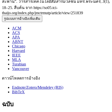
สะพาน”.
วารสารเทคโนโลยีสื่อสารมวลชน มทร.พระนคร
,
3
(1),
18–25. สืบค้น จาก https://so05.tci-
thaijo.org/index.php/jmctrmutp/article/view/251839
รูปแบบการอ้างอิงเพิ่มเติม
ACM
ACS
APA
ABNT
Chicago
Harvard
IEEE
MLA
Turabian
Vancouver
ดาวน์โหลดการอ้างอิง
Endnote/Zotero/Mendeley (RIS)
BibTeX
ฉบับ